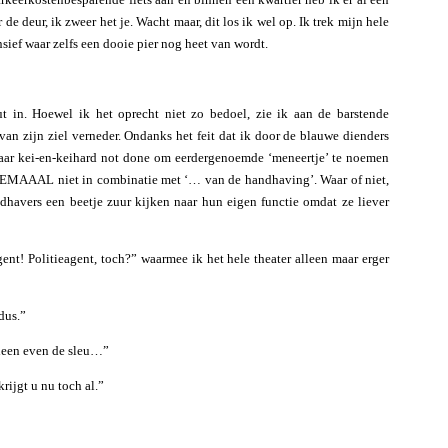
e deur, ik zweer het je. Wacht maar, dit los ik wel op. Ik trek mijn hele
ief waar zelfs een dooie pier nog heet van wordt.
out in. Hoewel ik het oprecht niet zo bedoel, zie ik aan de barstende
van zijn ziel verneder. Ondanks het feit dat ik door de blauwe dienders
baar kei-en-keihard not done om eerdergenoemde ‘meneertje’ te noemen
HELEMAAAL niet in combinatie met ‘… van de handhaving’. Waar of niet,
dhavers een beetje zuur kijken naar hun eigen functie omdat ze liever
nt! Politieagent, toch?” waarmee ik het hele theater alleen maar erger
dus.”
lleen even de sleu…”
rijgt u nu toch al.”