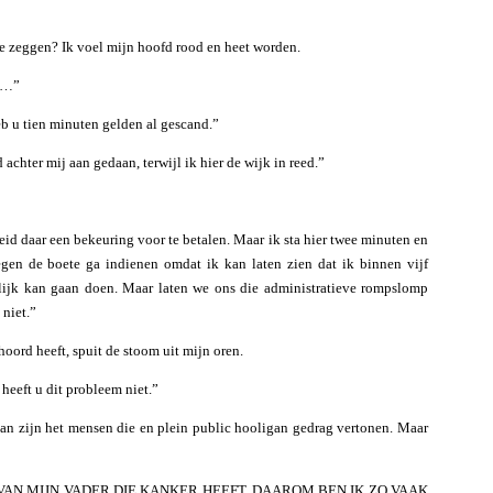
te zeggen? Ik voel mijn hoofd rood en heet worden.
eu…”
b u tien minuten gelden al gescand.”
achter mij aan gedaan, terwijl ik hier de wijk in reed.”
reid daar een bekeuring voor te betalen. Maar ik sta hier twee minuten en
tegen de boete ga indienen omdat ik kan laten zien dat ik binnen vijf
lijk kan gaan doen. Maar laten we ons die administratieve rompslomp
 niet.”
hoord heeft, spuit de stoom uit mijn oren.
heeft u dit probleem niet.”
 dan zijn het mensen die en plein public hooligan gedrag vertonen. Maar
AN MIJN VADER DIE KANKER HEEFT. DAAROM BEN IK ZO VAAK