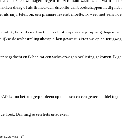
e als het sneeuwt, hagelt, regent, miezert, hard waait, zacht waait, meer
 hakken draag of als ik meer dan drie kilo aan boodschappen nodig heb.
et als mijn telefoon, een primaire levensbehoefte. Ik weet niet eens hoe
nd ik, lui varken of niet, dat ik best mijn steentje bij mag dragen aan
elijkse doses bestralingstherapie ben geweest, zitten we op de terugweg
 over nagedacht en ik ben tot een weloverwogen beslissing gekomen. Ik ga
 naar Afrika om het hongerprobleem op te lossen en een geneesmiddel tegen
p de hoek. Dan mag je een fiets uitzoeken.”
die auto van je”