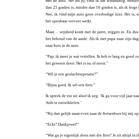
met de auto. Net als jij, vind ik dat schandalig. Behalv
dan 25 graden is, minder dan 10 graden is, als ik hoge
Nee, ik vind mijn auto geen overbodige luxe. Het is, n
het openbaar vervoer werkt.
Maar… wijsheid komt met de jaren, zeggen ze. En dus vi
het behoud van de aarde. Als ik met papa naar zijn dag
naar huis in de auto.
“Pap, ik moet je wat vertellen. Ik heb er lang en goed
het gewoon doen. Het is nu of nooit.”
“Wil je een geslachtsoperatie?”
“Bijna goed. Ik wil een fiets.”
Ik spreek de zin uit alsof ik zeg: ‘Ik ga voor vijf jaar
Aids te ontwikkelen.’
“Rij dan gelijk maar even naar de fietsenboer bij mij o
“Echt? Dankjewel!”
“Wat ga je eigenlijk doen met die fiets? Je zit altijd in 