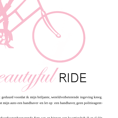
t geduurd voordat ik mijn briljante, wereldverbeterende ingeving kreeg.
aast mijn auto een handhaver -en let op: een handhaver, geen politieagent-
rkeerkostenbesparende fiets aan en binnen een kwartier heb ik er al één