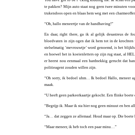
te pakken? Mijn auto staat nog geen twee minuten voor d
trukendoos open en blaas hem weg met een charmeoffens
“Oh, hallo meneertje van de handhaving!”
En daar, right there, ga ik al gelijk desastreus de f
bloedvaten in zijn ogen dat ik hem tot in de krochten 
stelselmatig ‘mevrouwtje’ word genoemd, is het blijk
en hoewel het in koeienletters op zijn rug staat, al 
er heerst nou eenmaal een hardnekkig gerucht dat han
politieagent zouden willen zijn.
“Oh sorry, ik bedoel uhm… Ik bedoel Hallo, meneer age
maak.
“U heeft geen parkeerkaartje gekocht. Een flinke boete 
“Begrijp ik. Maar ik sta hier nog geen minuut en ben a
“Ja… dat zeggen ze allemaal. Houd maar op. Die boete k
“Maar meneer, ik heb toch een paar minu…”