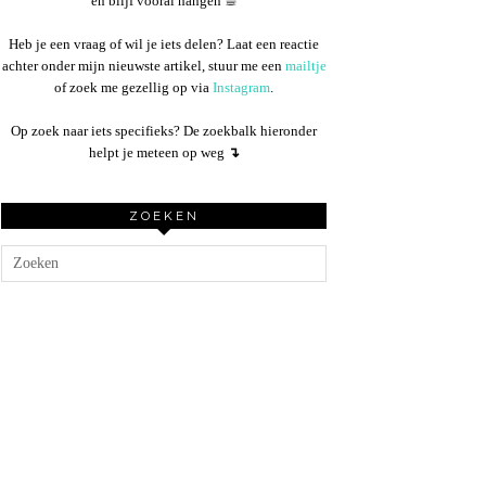
en blijf vooral hangen ☕︎
Heb je een vraag of wil je iets delen? Laat een reactie
achter onder mijn nieuwste artikel, stuur me een
mailtje
of zoek me gezellig op via
Instagram
.
Op zoek naar iets specifieks? De zoekbalk hieronder
helpt je meteen op weg
↴
ZOEKEN