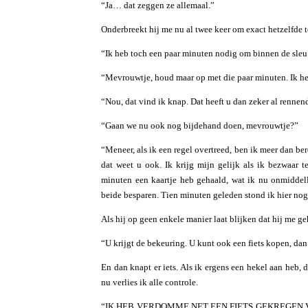
“Ja… dat zeggen ze allemaal.”
Onderbreekt hij me nu al twee keer om exact hetzelfde 
“Ik heb toch een paar minuten nodig om binnen de sl
“Mevrouwtje, houd maar op met die paar minuten. Ik he
“Nou, dat vind ik knap. Dat heeft u dan zeker al rennend 
“Gaan we nu ook nog bijdehand doen, mevrouwtje?”
“Meneer, als ik een regel overtreed, ben ik meer dan be
dat weet u ook. Ik krijg mijn gelijk als ik bezwaar 
minuten een kaartje heb gehaald, wat ik nu onmiddel
beide besparen. Tien minuten geleden stond ik hier nog
Als hij op geen enkele manier laat blijken dat hij me ge
“U krijgt de bekeuring. U kunt ook een fiets kopen, dan 
En dan knapt er iets. Als ik ergens een hekel aan heb,
nu verlies ik alle controle.
“IK HEB VERDOMME NET EEN FIETS GEKREGEN V