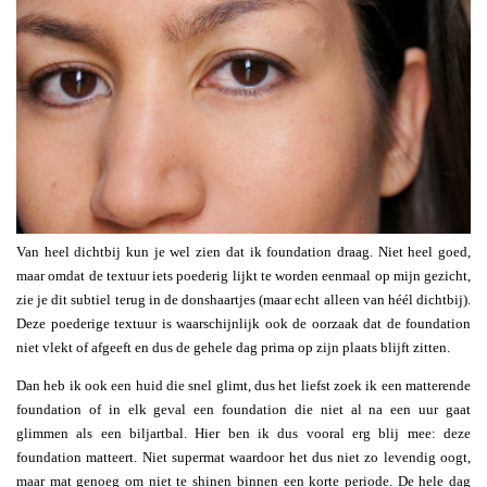
Van heel dichtbij kun je wel zien dat ik foundation draag. Niet heel goed,
maar omdat de textuur iets poederig lijkt te worden eenmaal op mijn gezicht,
zie je dit subtiel terug in de donshaartjes (maar echt alleen van héél dichtbij).
Deze poederige textuur is waarschijnlijk ook de oorzaak dat de foundation
niet vlekt of afgeeft en dus de gehele dag prima op zijn plaats blijft zitten.
Dan heb ik ook een huid die snel glimt, dus het liefst zoek ik een matterende
foundation of in elk geval een foundation die niet al na een uur gaat
glimmen als een biljartbal. Hier ben ik dus vooral erg blij mee: deze
foundation matteert. Niet supermat waardoor het dus niet zo levendig oogt,
maar mat genoeg om niet te shinen binnen een korte periode. De hele dag