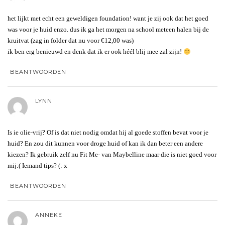
het lijkt met echt een geweldigen foundation! want je zij ook dat het goed
was voor je huid enzo. dus ik ga het morgen na school meteen halen bij de
kruitvat (zag in folder dat nu voor €12,00 was)
ik ben erg benieuwd en denk dat ik er ook héél blij mee zal zijn!
BEANTWOORDEN
LYNN
Is ie olie-vrij? Of is dat niet nodig omdat hij al goede stoffen bevat voor je
huid? En zou dit kunnen voor droge huid of kan ik dan beter een andere
kiezen? Ik gebruik zelf nu Fit Me- van Maybelline maar die is niet goed voor
mij:( Iemand tips? (: x
BEANTWOORDEN
ANNEKE