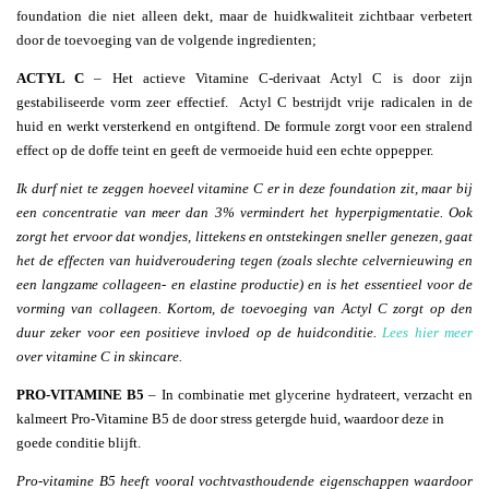
foundation die niet alleen dekt, maar de huidkwaliteit zichtbaar verbetert
door de toevoeging van de volgende ingredienten;
ACTYL C
– Het actieve Vitamine C-derivaat Actyl C is door zijn
gestabiliseerde vorm zeer effectief. Actyl C bestrijdt vrije radicalen in de
huid en werkt versterkend en ontgiftend. De formule zorgt voor een stralend
effect op de doffe teint en geeft de vermoeide huid een echte oppepper.
Ik durf niet te zeggen hoeveel vitamine C er in deze foundation zit, maar bij
een concentratie van meer dan 3% vermindert het hyperpigmentatie. Ook
zorgt het ervoor dat wondjes, littekens en ontstekingen sneller genezen, gaat
het de effecten van huidveroudering tegen (zoals slechte celvernieuwing en
een langzame collageen- en elastine productie) en is het essentieel voor de
vorming van collageen. Kortom, de toevoeging van Actyl C zorgt op den
duur zeker voor een positieve invloed op de huidconditie.
Lees hier meer
over vitamine C in skincare.
PRO-VITAMINE B5
– In combinatie met glycerine hydrateert, verzacht en
kalmeert Pro-Vitamine B5 de door stress getergde huid, waardoor deze in
goede conditie blijft.
Pro-vitamine B5 heeft vooral vochtvasthoudende eigenschappen waardoor