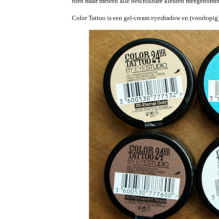
toen maar meteen alle beschikbare kleuren meegenomen. H
Color Tattoo is een gel-cream eyeshadow en (voorlopig)