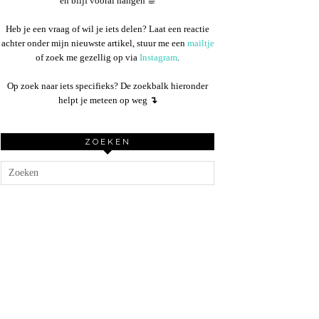
en blijf vooral hangen ☕︎
Heb je een vraag of wil je iets delen? Laat een reactie
achter onder mijn nieuwste artikel, stuur me een
mailtje
of zoek me gezellig op via
Instagram
.
Op zoek naar iets specifieks? De zoekbalk hieronder
helpt je meteen op weg
↴
ZOEKEN