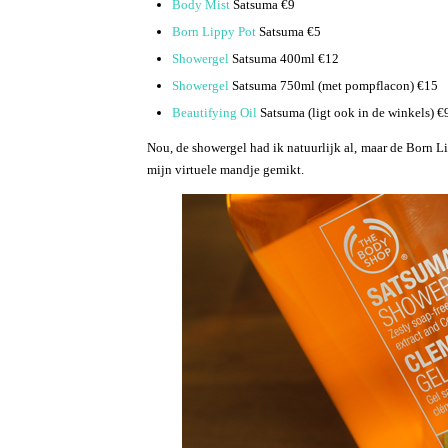
Body Mist
Satsuma €9
Born Lippy Pot
Satsuma €5
Showergel
Satsuma 400ml €12
Showergel
Satsuma 750ml (met pompflacon) €15
Beautifying Oil
Satsuma (ligt ook in de winkels) €
Nou, de showergel had ik natuurlijk al, maar de Born L
mijn virtuele mandje gemikt.