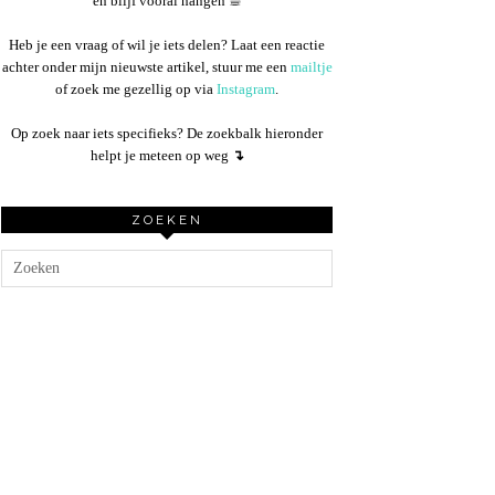
en blijf vooral hangen ☕︎
Heb je een vraag of wil je iets delen? Laat een reactie
achter onder mijn nieuwste artikel, stuur me een
mailtje
of zoek me gezellig op via
Instagram
.
Op zoek naar iets specifieks? De zoekbalk hieronder
helpt je meteen op weg
↴
ZOEKEN