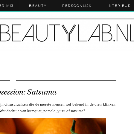
ER MIJ
BEAUTY
PERSOONLIJK
INTERIEUR
bsession: Satsuma
ijn citrusvruchten die de meeste mensen wel bekend in de oren klinken.
! Wat dacht je van kumquat, pomelo, yuzu of satsuma?