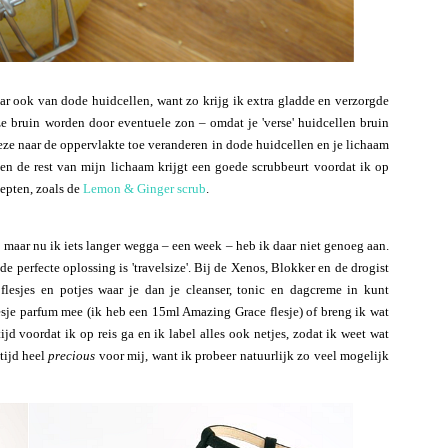
ar ook van dode huidcellen, want zo krijg ik extra gladde en verzorgde
e bruin worden door eventuele zon – omdat je 'verse' huidcellen bruin
ze naar de oppervlakte toe veranderen in dode huidcellen en je lichaam
 en de rest van mijn lichaam krijgt een goede scrubbeurt voordat ik op
epten, zoals de
Lemon & Ginger scrub
.
maar nu ik iets langer wegga – een week – heb ik daar niet genoeg aan.
e perfecte oplossing is 'travelsize'. Bij de Xenos, Blokker en de drogist
flesjes en potjes waar je dan je cleanser, tonic en dagcreme in kunt
esje parfum mee (ik heb een 15ml Amazing Grace flesje) of breng ik wat
ijd voordat ik op reis ga en ik label alles ook netjes, zodat ik weet wat
ltijd heel
precious
voor mij, want ik probeer natuurlijk zo veel mogelijk