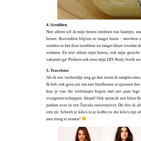
4. Scrubben
Niet alleen wil ik mijn benen ontdoen van haartjes, ma
benen. Bovendien blijven ze langer bruin – mochten z
worden en het door scrubben nu langer duurt voordat de
verlaten. En niet alleen mijn benen, ook mijn gezicht
vakantie ga! Probeer ook eens mijn DIY Body Scrub rec
5. Travelsize
Als ik een weekendje weg ga dan neem ik samples mee, 
Ik heb ook geen zin om met literflessen te sjouwen dus d
kun je van die toilettasjes kopen met een paar lege 
overgieten/scheppen. Ideaal! Ook neem ik een klein fl
parfum over in een Travalo tasverstuiver. Dit doe ik alt
erin zit. Scheelt je kilo's in je koffer en die kilo's zijn a
mee terug te nemen!