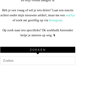
en blijf vooral hangen ☕︎
Heb je een vraag of wil je iets delen? Laat een reactie
achter onder mijn nieuwste artikel, stuur me een
mailtje
of zoek me gezellig op via
Instagram
.
Op zoek naar iets specifieks? De zoekbalk hieronder
helpt je meteen op weg
↴
ZOEKEN