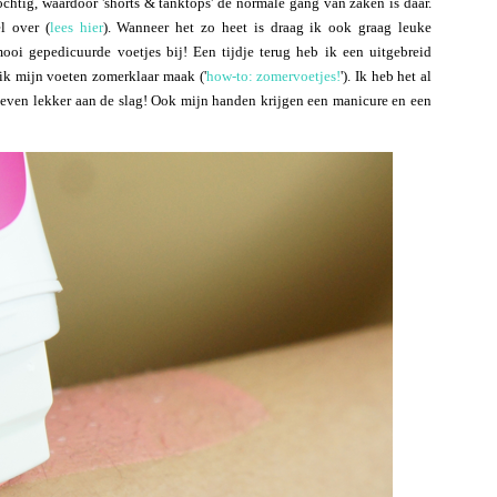
chtig, waardoor 'shorts & tanktops' de normale gang van zaken is daar.
l over (
lees hier
). Wanneer het zo heet is draag ik ook graag leuke
 mooi gepedicuurde voetjes bij! Een tijdje terug heb ik een uitgebreid
e ik mijn voeten zomerklaar maak ('
how-to: zomervoetjes!
'). Ik heb het al
r even lekker aan de slag! Ook mijn handen krijgen een manicure en een