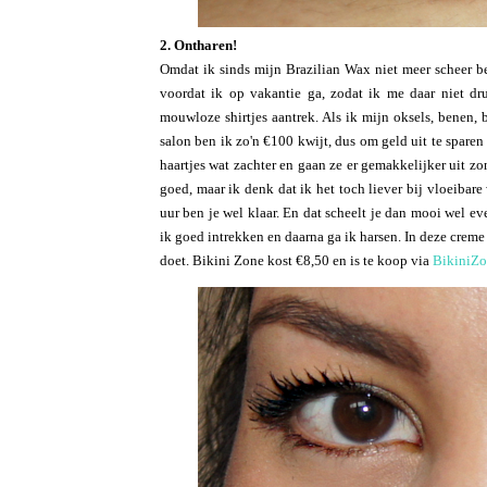
2. Ontharen!
Omdat ik sinds mijn Brazilian Wax niet meer scheer ben
voordat ik op vakantie ga, zodat ik me daar niet d
mouwloze shirtjes aantrek. Als ik mijn oksels, benen, b
salon ben ik zo'n €100 kwijt, dus om geld uit te sparen
haartjes wat zachter en gaan ze er gemakkelijker uit z
goed, maar ik denk dat ik het toch liever bij vloeibare
uur ben je wel klaar. En dat scheelt je dan mooi wel ev
ik goed intrekken en daarna ga ik harsen. In deze creme
doet. Bikini Zone kost €8,50 en is te koop via
BikiniZo