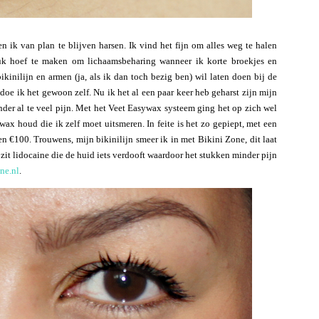
 ik van plan te blijven harsen. Ik vind het fijn om alles weg te halen
ruk hoef te maken om lichaamsbeharing wanneer ik korte broekjes en
ikinilijn en armen (ja, als ik dan toch bezig ben) wil laten doen bij de
 doe ik het gewoon zelf. Nu ik het al een paar keer heb geharst zijn mijn
onder al te veel pijn. Met het Veet Easywax systeem ging het op zich wel
 wax houd die ik zelf moet uitsmeren. In feite is het zo gepiept, met een
en €100. Trouwens, mijn bikinilijn smeer ik in met Bikini Zone, dit laat
 zit lidocaine die de huid iets verdooft waardoor het stukken minder pijn
ne.nl
.