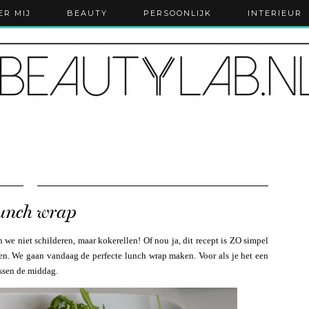
ER MIJ
BEAUTY
PERSOONLIJK
INTERIEUR
unch wrap
e niet schilderen, maar kokerellen! Of nou ja, dit recept is ZO simpel
en. We gaan vandaag de perfecte lunch wrap maken. Voor als je het een
ussen de middag.