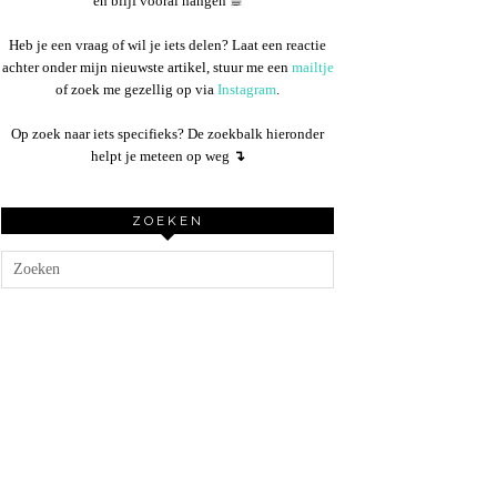
en blijf vooral hangen ☕︎
Heb je een vraag of wil je iets delen? Laat een reactie
achter onder mijn nieuwste artikel, stuur me een
mailtje
of zoek me gezellig op via
Instagram
.
Op zoek naar iets specifieks? De zoekbalk hieronder
helpt je meteen op weg
↴
ZOEKEN