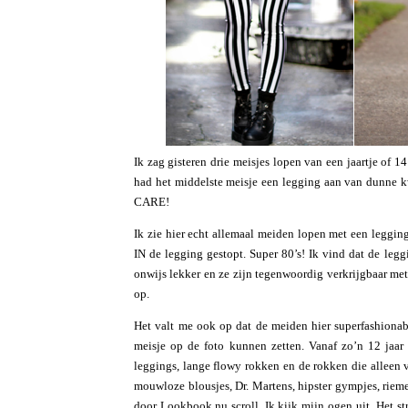
Ik zag gisteren drie meisjes lopen van een jaartje of 1
had het middelste meisje een legging aan van dunne 
CARE!
Ik zie hier echt allemaal meiden lopen met een leggi
IN de legging gestopt. Super 80’s! Ik vind dat de leg
onwijs lekker en ze zijn tegenwoordig verkrijgbaar met a
op.
Het valt me ook op dat de meiden hier superfashionabl
meisje op de foto kunnen zetten. Vanaf zo’n 12 jaar l
leggings, lange flowy rokken en de rokken die alleen v
mouwloze blousjes, Dr. Martens, hipster gympjes, riemen
door Lookbook.nu scroll. Ik kijk mijn ogen uit. Het st