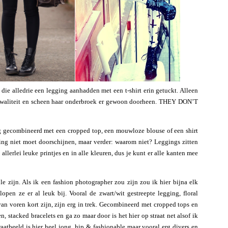
4 die alledrie een legging aanhadden met een t-shirt erin getuckt. Alleen
kwaliteit en scheen haar onderbroek er gewoon doorheen. THEY DON’T
ng gecombineerd met een cropped top, een mouwloze blouse of een shirt
ging niet moet doorschijnen, maar verder: waarom niet? Leggings zitten
llerlei leuke printjes en in alle kleuren, dus je kunt er alle kanten mee
e zijn. Als ik een fashion photographer zou zijn zou ik hier bijna elk
open ze er al leuk bij. Vooral de zwart/wit gestreepte legging, floral
an voren kort zijn, zijn erg in trek. Gecombineerd met cropped tops en
, stacked bracelets en ga zo maar door is het hier op straat net alsof ik
raatbeeld is hier heel jong, hip & fashionable maar vooral erg divers en