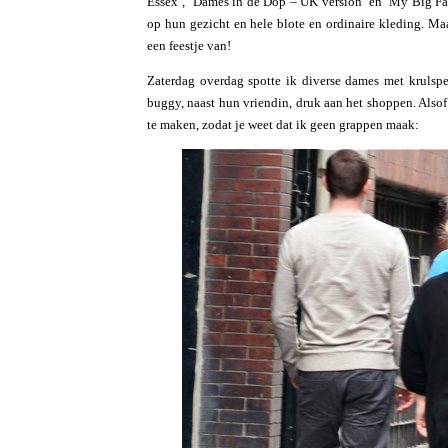
Essex’, ‘Dames in de Dop – UK version’ en ‘My Big Fat
op hun gezicht en hele blote en ordinaire kleding. Ma
een feestje van!
Zaterdag overdag spotte ik diverse dames met krulspe
buggy, naast hun vriendin, druk aan het shoppen. Alsof
te maken, zodat je weet dat ik geen grappen maak: