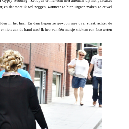
 Gypsy Wedding’. Ze lopen er hier echt niet allemaal bij met pancakes
ar, en dat moet ik wel zeggen, wanneer ze hier uitgaan maken ze er wel
lden in het haar. En daar liepen ze gewoon mee over straat, achter de
 er niets aan de hand was! Ik heb van één meisje stiekem een foto weten