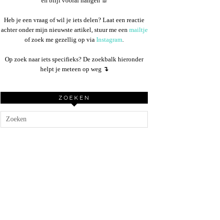
en blijf vooral hangen ☕︎
Heb je een vraag of wil je iets delen? Laat een reactie
achter onder mijn nieuwste artikel, stuur me een
mailtje
of zoek me gezellig op via
Instagram
.
Op zoek naar iets specifieks? De zoekbalk hieronder
helpt je meteen op weg
↴
ZOEKEN