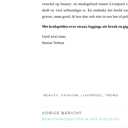
verschil op beauty- en modegebied tussen Liverpool e
durft en veel uitbundiger is. En ondanks het beeld wa
gezien, maar goed, ik ben dan ook niet in een bar of p
Met krulspelden over straat, leggings als broek en gi
Until next time,
Serena Verbon
BEAUTY
,
FASHION
,
LIVERPOOL
,
TREND
VORIGE BERICHT
BEAUTYPRODUCTEN IN HET VLIEGTUIG