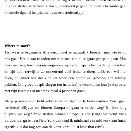
In grote steden is zo veel te doen, je verveelt je geen moment. Hieronder geef
ik enkele tips bij het plannen van een stedentripje.
Where to start?
Tja, waar te beginnen? Allereerst moet je natuurlijk bepalen met wie je op
reis gaat. Het is aan te raden om niet met een al te grote groep te gaan. Hoe
meer mensen, hoe meer meningen en bij stedentrips is het zo dat je maar kort
de tijd hebt terwijl er zo ontzettend veel leuks te doen is. De een wil hier
heen, de ander wil dat zien en weer een ander wil gewoon een terrasje
pakken. Om groep opsplitsingen (en irritaties) te voorkomen kun je dus beter
met zijn tweetjes of met maximaal 4 personen gaan.
Als je je reisgenoot hebt gekozen is het tijd om te brainstormen. Waar gaan
we heen? Blijven we binnen Europa of gaan er verder weg? En hoe lang
blijven we weg? Voor steden binnen Europa is een (lang) weekend vaak
voldoende, ga je naar New York dan raad ik minimaal een midweek aan (maar
eigenlijk is dat nog wat aan de korte kant, I just love that city!).