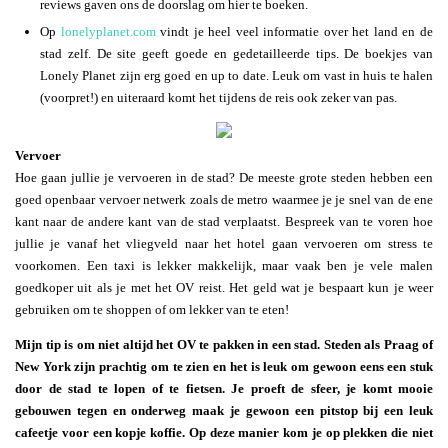
reviews gaven ons de doorslag om hier te boeken.
Op
lonelyplanet.com
vindt je heel veel informatie over het land en de
stad zelf. De site geeft goede en gedetailleerde tips. De boekjes van
Lonely Planet zijn erg goed en up to date. Leuk om vast in huis te halen
(voorpret!) en uiteraard komt het tijdens de reis ook zeker van pas.
Vervoer
Hoe gaan jullie je vervoeren in de stad? De meeste grote steden hebben een
goed openbaar vervoer netwerk zoals de metro waarmee je je snel van de ene
kant naar de andere kant van de stad verplaatst. Bespreek van te voren hoe
jullie je vanaf het vliegveld naar het hotel gaan vervoeren om stress te
voorkomen. Een taxi is lekker makkelijk, maar vaak ben je vele malen
goedkoper uit als je met het OV reist. Het geld wat je bespaart kun je weer
gebruiken om te shoppen of om lekker van te eten!
Mijn tip is om niet altijd het OV te pakken in een stad. Steden als Praag of
New York zijn prachtig om te zien en het is leuk om gewoon eens een stuk
door de stad te lopen of te fietsen. Je proeft de sfeer, je komt mooie
gebouwen tegen en onderweg maak je gewoon een pitstop bij een leuk
cafeetje voor een kopje koffie. Op deze manier kom je op plekken die niet