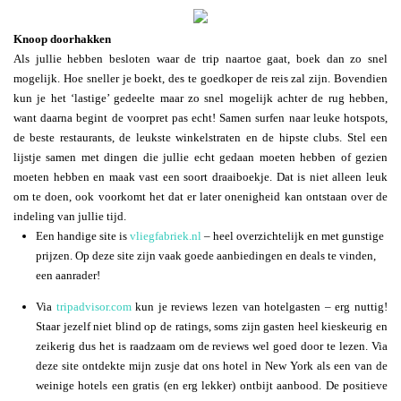
Knoop doorhakken
Als jullie hebben besloten waar de trip naartoe gaat, boek dan zo snel
mogelijk. Hoe sneller je boekt, des te goedkoper de reis zal zijn. Bovendien
kun je het ‘lastige’ gedeelte maar zo snel mogelijk achter de rug hebben,
want daarna begint de voorpret pas echt! Samen surfen naar leuke hotspots,
de beste restaurants, de leukste winkelstraten en de hipste clubs. Stel een
lijstje samen met dingen die jullie echt gedaan moeten hebben of gezien
moeten hebben en maak vast een soort draaiboekje. Dat is niet alleen leuk
om te doen, ook voorkomt het dat er later onenigheid kan ontstaan over de
indeling van jullie tijd.
Een handige site is
vliegfabriek.nl
– heel overzichtelijk en met gunstige
prijzen. Op deze site zijn vaak goede aanbiedingen en deals te vinden,
een aanrader!
Via
tripadvisor.com
kun je reviews lezen van hotelgasten – erg nuttig!
Staar jezelf niet blind op de ratings, soms zijn gasten heel kieskeurig en
zeikerig dus het is raadzaam om de reviews wel goed door te lezen. Via
deze site ontdekte mijn zusje dat ons hotel in New York als een van de
weinige hotels een gratis (en erg lekker) ontbijt aanbood. De positieve