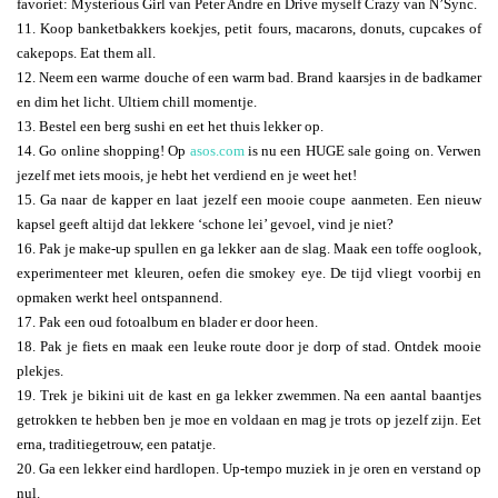
favoriet: Mysterious Girl van Peter Andre en Drive myself Crazy van N’Sync.
11. Koop banketbakkers koekjes, petit fours, macarons, donuts, cupcakes of
cakepops. Eat them all.
12. Neem een warme douche of een warm bad. Brand kaarsjes in de badkamer
en dim het licht. Ultiem chill momentje.
13. Bestel een berg sushi en eet het thuis lekker op.
14. Go online shopping! Op
asos.com
is nu een HUGE sale going on. Verwen
jezelf met iets moois, je hebt het verdiend en je weet het!
15. Ga naar de kapper en laat jezelf een mooie coupe aanmeten. Een nieuw
kapsel geeft altijd dat lekkere ‘schone lei’ gevoel, vind je niet?
16. Pak je make-up spullen en ga lekker aan de slag. Maak een toffe ooglook,
experimenteer met kleuren, oefen die smokey eye. De tijd vliegt voorbij en
opmaken werkt heel ontspannend.
17. Pak een oud fotoalbum en blader er door heen.
18. Pak je fiets en maak een leuke route door je dorp of stad. Ontdek mooie
plekjes.
19. Trek je bikini uit de kast en ga lekker zwemmen. Na een aantal baantjes
getrokken te hebben ben je moe en voldaan en mag je trots op jezelf zijn. Eet
erna, traditiegetrouw, een patatje.
20. Ga een lekker eind hardlopen. Up-tempo muziek in je oren en verstand op
nul.