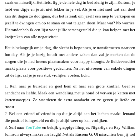
zwak en misselijk. Het liefst lig je de hele dag in bed zielig te zijn. Kortom, je
hebt een dipje en je zit niet lekker in je vel. Als je er niet snel wat aan doet
kan dit dagen zo doorgaan, dus het is zaak om jezelf een mep te verkopen en
jezelf te dwingen om op te staan en wat te gaan doen. Maar wat? No worries.
Hieronder heb ik een lijst voor jullie samengesteld die je kan helpen met het
kwijtraken van alle negativiteit.
Het is belangrijk om je dag, die slecht is begonnen, te transformeren naar een
fun-day. Als je je bezig houdt met andere zaken dan zal je merken dat de
zorgen die je had ineens plaatsmaken voor happy thougts. Je liefdesverdriet
maakt plaats voor positieve gedachten. Na het uitvoeren van enkele dingen
uit de lijst zal je je een stuk vrolijker voelen. Echt.
1. Ren naar je huisdier en geef hem of haar een grote knuffel. Geef ze
aandacht en liefde. Maak een wandeling met je hond of verwen je katten met
kattensnoepjes. Ze waarderen de extra aandacht en ze geven je liefde en
troost.
2. Bel een vriend of vriendin op die je altijd aan het lachen maakt. Iemand
die positief is ingesteld en die je altijd weer op kan vrolijken.
3. Surf naar
YouTube
en bekijk grappige filmpjes. NigaHiga en Ray William
Johnson always makes me laugh! Net als Kassem G. Of misschien ben jij wel