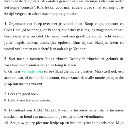
meer van de Shaytards. Klik anders gewoon een willekeurige video aan onder
het kopje ‘comedy’. Klik lekker door naar andere video’s, net zo lang tot je
de tijd vergeet en alleen maar loopt te grinniken.
4. Organiseer een sleep-over met je vriendinnen. Koop chips, popcorn en
Coca Cola (of beter nog, dr. Pepper), huur cheesy films, leg magazines en wat
beautyspulletjes op tafel. Dat wordt vast een gezellige avond/nacht waarbij
jullie nagels lakken, maskertjes opdoen, films kijken, blaadjes lezen en
vooral veel praten en lachen! Kan ook als je 30+ bent.
5. Surf naar je favoriete blogs *kuch* Beautylab *kuch* en gebruik de
zoekfunctie om oudere artikelen terug te lezen.
6. Ga naar
weheartit.com
en bekijk al die mooie plaatjes. Maak zelf ook een
account aan, of een tumblr account, en verzamel daar alle mooie plaatjes die
je op internet tegenkomt.
7. Lees een goed boek.
8. Bekijk een feelgood movie.
9. Download een HEEL SEIZOEN van je favoriete serie, sla je favoriete
snacks in en houd een marathon. In je eentje of met vriendinnen.
10. Zet jouw guilty pleasure liedje op en brul de lyrics luidkeels mee. Mijn