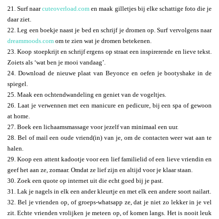
21. Surf naar
cuteoverload.com
en maak gilletjes bij elke schattige foto die je
daar ziet.
22. Leg een boekje naast je bed en schrijf je dromen op. Surf vervolgens naar
dreammoods.com
om te zien wat je dromen betekenen.
23. Koop stoepkrijt en schrijf ergens op straat een inspirerende en lieve tekst.
Zoiets als ‘wat ben je mooi vandaag’.
24. Download de nieuwe plaat van Beyonce en oefen je bootyshake in de
spiegel.
25. Maak een ochtendwandeling en geniet van de vogeltjes.
26. Laat je verwennen met een manicure en pedicure, bij een spa of gewoon
at home.
27. Boek een lichaamsmassage voor jezelf van minimaal een uur.
28. Bel of mail een oude vriend(in) van je, om de contacten weer wat aan te
halen.
29. Koop een attent kadootje voor een lief familielid of een lieve vriendin en
geef het aan ze, zomaar. Omdat ze lief zijn en altijd voor je klaar staan.
30. Zoek een quote op internet uit die echt goed bij je past.
31. Lak je nagels in elk een ander kleurtje en met elk een andere soort nailart.
32. Bel je vrienden op, of groeps-whatsapp ze, dat je niet zo lekker in je vel
zit. Echte vrienden vrolijken je meteen op, of komen langs. Het is nooit leuk