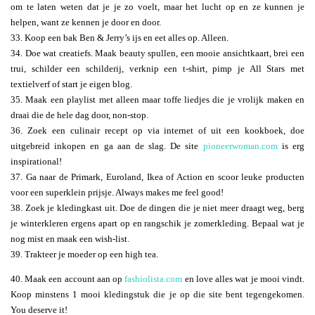
om te laten weten dat je je zo voelt, maar het lucht op en ze kunnen je
helpen, want ze kennen je door en door.
33. Koop een bak Ben & Jerry’s ijs en eet alles op. Alleen.
34. Doe wat creatiefs. Maak beauty spullen, een mooie ansichtkaart, brei een
trui, schilder een schilderij, verknip een t-shirt, pimp je All Stars met
textielverf of start je eigen blog.
35. Maak een playlist met alleen maar toffe liedjes die je vrolijk maken en
draai die de hele dag door, non-stop.
36. Zoek een culinair recept op via internet of uit een kookboek, doe
uitgebreid inkopen en ga aan de slag. De site
pioneerwoman.com
is erg
inspirational!
37. Ga naar de Primark, Euroland, Ikea of Action en scoor leuke producten
voor een superklein prijsje. Always makes me feel good!
38. Zoek je kledingkast uit. Doe de dingen die je niet meer draagt weg, berg
je winterkleren ergens apart op en rangschik je zomerkleding. Bepaal wat je
nog mist en maak een wish-list.
39. Trakteer je moeder op een high tea.
40. Maak een account aan op
fashiolista.com
en love alles wat je mooi vindt.
Koop minstens 1 mooi kledingstuk die je op die site bent tegengekomen.
You deserve it!