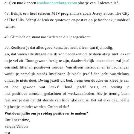
dus) en maak er een
icanhazcheezburger.com
plaatje van. Lolcats rule!
48. Bekijk een heel seizoen MTV programma’s zoals Jersey Shore, The City
of The Hills. Schrijf de leukste quotes op en post ze op je facebook, tumblr of
twitter.
49. Glimlach op straat naar iedereen die je tegenkomt.
50. Realiseer je dat alles goed komt, het heeft alleen wat tijd nodig.
Zo, dat waren alle dingen die ik kon bedenken om te doen als je niet lekker
in je vel zit. Door gewoon bezig te zijn, daadwerkelijk iets te doen, zal je al
een stuk fitter en positiever worden. Van alleen nietsdoen en in bedhangen
wordt je namelijk steeds lustelozer. Je voelt jezelf dan echt waardeloos,
omdat je niets doet. Dwing jezelf uit bed, neem een douche en kleed je aan
en doe gewoon wat leuks! Houd jezelf bezig en omring je
met positieve mensen, gedachten of werkzaamheden. Als je treurig bent,
realiseer je dan dat dit slechts van tijdelijke aard is. Het zal elke dag, beetje
bij beetje, minder worden. Onthoud dat!
Wat doen jullie om je rotdag positiever te maken?
Until next time,
Serena Verbon
test