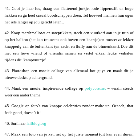
41. Gooi je haar los, draag een flatterend jurkje, rode lippenstift en hoge
hakken en ga heel casual boodschappen doen. Tel hoeveel mannen hun ogen
net iets langer op jou gericht laten…
42. Koop marshmallows en sateprikkers, steek een vuurkorf aan in je tuin of
op het balkon (het kan trouwens ook boven een kaarsje) en rooster ze lekker
knapperig aan de buitenkant (en zacht en fluffy aan de binnenkant). Doe dit
met een lieve vriend of vriendin samen en vertel elkaar leuke verhalen
tijdens dit ‘kampvuurtje’.
43. Photoshop een mooie collage van allemaal hot guys en maak dit je
nieuwe desktop achtergrond.
44. Maak een mooie, inspirerende collage op
polyvore.net
– verzin steeds
weer een ander thema.
45. Google op foto’s van knappe celebrities zonder make-up. Oeeeeh, that
feels good, doesn’t it!
46. Surf naar
failblog.org
47. Maak een foto van je kat, net op het juiste moment (dit kan even duren,