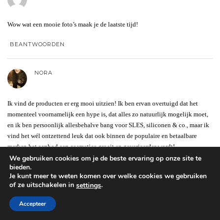
Wow wat een mooie foto’s maak je de laatste tijd!
BEANTWOORDEN
NORA
Ik vind de producten er erg mooi uitzien! Ik ben ervan overtuigd dat het
momenteel voornamelijk een hype is, dat alles zo natuurlijk mogelijk moet,
en ik ben persoonlijk allesbehalve bang voor SLES, siliconen & co., maar ik
vind het wél ontzettend leuk dat ook binnen de populaire en betaalbare
merken het aanbod aan cosmetica groeit en gevarieerder wordt!
We gebruiken cookies om je de beste ervaring op onze site te
bieden.
BEANTWOORDEN
Je kunt meer te weten komen over welke cookies we gebruiken
of ze uitschakelen in
.
settings
NELE VAN DEN BOGAERT
Accepteer