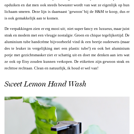
opduiken en dat men ook steeds bewuster wordt van wat ze eigenlijk op hun
lichaam smeren. Deze lijn is daarnaast ‘gewoon’ bij de H&M te koop, dus er
is ook gemakkelijk aan te komen.
De verpakkingen zien er erg mooi uit; niet super fancy en luxueus, maar juist
strak en modern met een vleugje nostalgie. Groen en chique tegelijkertijd. De
aluminium tube handcrème bijvoorbeeld vind ik een beetje ouderwets (maar
des te leuker in vergelijking met een plastic tube!) en ook het aluminium
potje met gezichtsmasker ziet er schattig uit en doet me denken aan iets wat
ze ook op Etsy zouden kunnen verkopen. De etiketten zijn gewoon strak en
rechttoe rechtaan. Clean en natuurlijk, ik houd er wel van!
Sweet Lemon Hand Wash