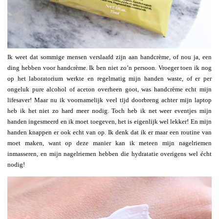
Ik weet dat sommige mensen verslaafd zijn aan handcrème, of nou ja, een
ding hebben voor handcrème. Ik ben niet zo’n persoon. Vroeger toen ik nog
op het laboratorium werkte en regelmatig mijn handen waste, of er per
ongeluk pure alcohol of aceton overheen goot, was handcrème echt mijn
lifesaver! Maar nu ik voornamelijk veel tijd doorbreng achter mijn laptop
heb ik het niet zo hard meer nodig. Toch heb ik net weer eventjes mijn
handen ingesmeerd en ik moet toegeven, het is eigenlijk wel lekker! En mijn
handen knappen er ook echt van op. Ik denk dat ik er maar een routine van
moet maken, want op deze manier kan ik meteen mijn nagelriemen
inmasseren, en mijn nagelriemen hebben die hydratatie overigens wel écht
nodig!