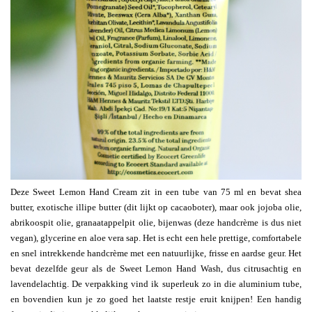
Deze Sweet Lemon Hand Cream zit in een tube van 75 ml en bevat shea
butter, exotische illipe butter (dit lijkt op cacaoboter), maar ook jojoba olie,
abrikoospit olie, granaatappelpit olie, bijenwas (deze handcrème is dus niet
vegan), glycerine en aloe vera sap. Het is echt een hele prettige, comfortabele
en snel intrekkende handcrème met een natuurlijke, frisse en aardse geur. Het
bevat dezelfde geur als de Sweet Lemon Hand Wash, dus citrusachtig en
lavendelachtig. De verpakking vind ik superleuk zo in die aluminium tube,
en bovendien kun je zo goed het laatste restje eruit knijpen! Een handig