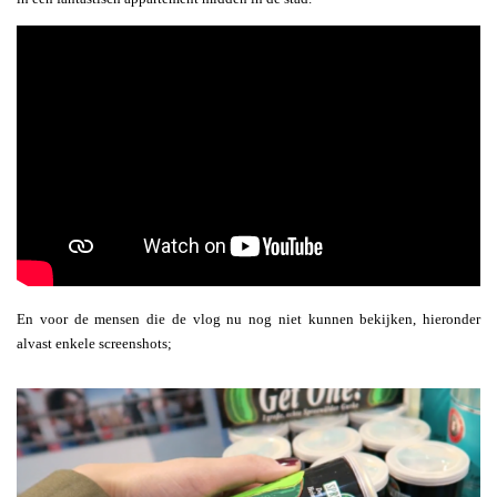
En voor de mensen die de vlog nu nog niet kunnen bekijken, hieronder
alvast enkele screenshots;