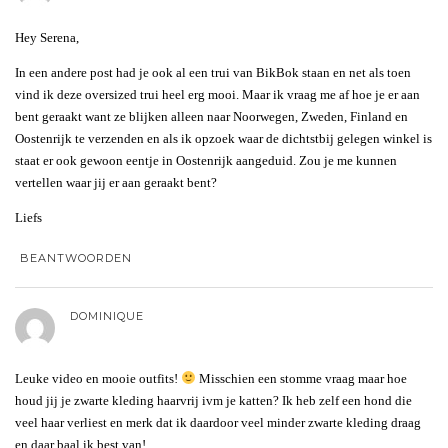
Hey Serena,
In een andere post had je ook al een trui van BikBok staan en net als toen
vind ik deze oversized trui heel erg mooi. Maar ik vraag me af hoe je er aan
bent geraakt want ze blijken alleen naar Noorwegen, Zweden, Finland en
Oostenrijk te verzenden en als ik opzoek waar de dichtstbij gelegen winkel is
staat er ook gewoon eentje in Oostenrijk aangeduid. Zou je me kunnen
vertellen waar jij er aan geraakt bent?
Liefs
BEANTWOORDEN
DOMINIQUE
Leuke video en mooie outfits!
Misschien een stomme vraag maar hoe
houd jij je zwarte kleding haarvrij ivm je katten? Ik heb zelf een hond die
veel haar verliest en merk dat ik daardoor veel minder zwarte kleding draag
en daar baal ik best van!