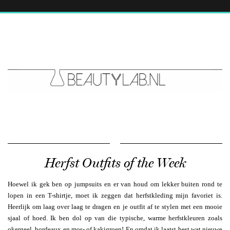
Herfst Outfits of the Week
Hoewel ik gek ben op jumpsuits en er van houd om lekker buiten rond te
lopen in een T-shirtje, moet ik zeggen dat herfstkleding mijn favoriet is.
Heerlijk om laag over laag te dragen en je outfit af te stylen met een mooie
sjaal of hoed. Ik ben dol op van die typische, warme herfstkleuren zoals
okergeel, bordeaux en mos- of kakigroen! En omdat ik laatst best wat nieuwe