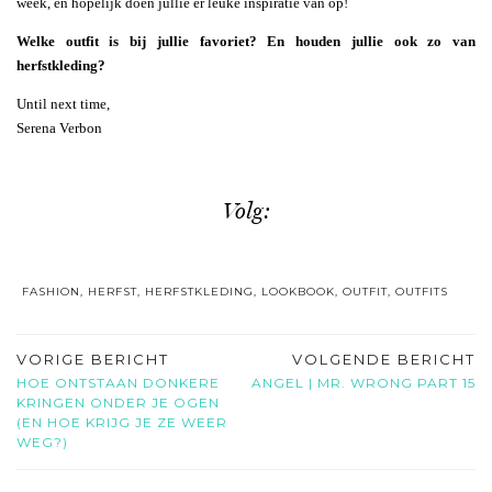
week, en hopelijk doen jullie er leuke inspiratie van op!
Welke outfit is bij jullie favoriet? En houden jullie ook zo van
herfstkleding?
Until next time,
Serena Verbon
Volg:
FASHION
,
HERFST
,
HERFSTKLEDING
,
LOOKBOOK
,
OUTFIT
,
OUTFITS
VORIGE BERICHT
VOLGENDE BERICHT
HOE ONTSTAAN DONKERE
ANGEL | MR. WRONG PART 15
KRINGEN ONDER JE OGEN
(EN HOE KRIJG JE ZE WEER
WEG?)