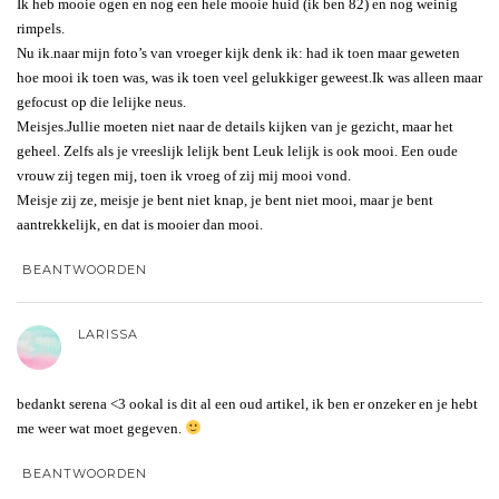
Ik heb mooie ogen en nog een hele mooie huid (ik ben 82) en nog weinig
rimpels.
Nu ik.naar mijn foto’s van vroeger kijk denk ik: had ik toen maar geweten
hoe mooi ik toen was, was ik toen veel gelukkiger geweest.Ik was alleen maar
gefocust op die lelijke neus.
Meisjes.Jullie moeten niet naar de details kijken van je gezicht, maar het
geheel. Zelfs als je vreeslijk lelijk bent Leuk lelijk is ook mooi. Een oude
vrouw zij tegen mij, toen ik vroeg of zij mij mooi vond.
Meisje zij ze, meisje je bent niet knap, je bent niet mooi, maar je bent
aantrekkelijk, en dat is mooier dan mooi.
BEANTWOORDEN
LARISSA
bedankt serena <3 ookal is dit al een oud artikel, ik ben er onzeker en je hebt
me weer wat moet gegeven.
BEANTWOORDEN