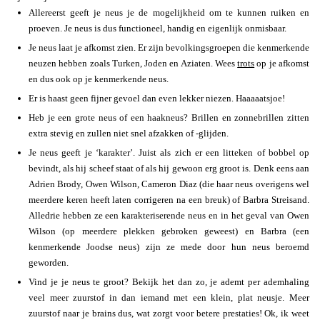
Allereerst geeft je neus je de mogelijkheid om te kunnen ruiken en
proeven. Je neus is dus functioneel, handig en eigenlijk onmisbaar.
Je neus laat je afkomst zien. Er zijn bevolkingsgroepen die kenmerkende
neuzen hebben zoals Turken, Joden en Aziaten. Wees
trots
op je afkomst
en dus ook op je kenmerkende neus.
Er is haast geen fijner gevoel dan even lekker niezen. Haaaaatsjoe!
Heb je een grote neus of een haakneus? Brillen en zonnebrillen zitten
extra stevig en zullen niet snel afzakken of -glijden.
Je neus geeft je ‘karakter’. Juist als zich er een litteken of bobbel op
bevindt, als hij scheef staat of als hij gewoon erg groot is. Denk eens aan
Adrien Brody, Owen Wilson, Cameron Diaz (die haar neus overigens wel
meerdere keren heeft laten corrigeren na een breuk) of Barbra Streisand.
Alledrie hebben ze een karakteriserende neus en in het geval van Owen
Wilson (op meerdere plekken gebroken geweest) en Barbra (een
kenmerkende Joodse neus) zijn ze mede door hun neus beroemd
geworden.
Vind je je neus te groot? Bekijk het dan zo, je ademt per ademhaling
veel meer zuurstof in dan iemand met een klein, plat neusje. Meer
zuurstof naar je brains dus, wat zorgt voor betere prestaties! Ok, ik weet