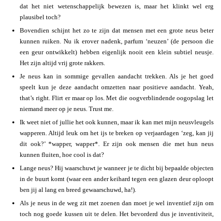
dat het niet wetenschappelijk bewezen is, maar het klinkt wel erg
plausibel toch?
Bovendien schijnt het zo te zijn dat mensen met een grote neus beter
kunnen ruiken. Nu ik erover nadenk, parfum ‘neuzen’ (de persoon die
een geur ontwikkelt) hebben eigenlijk nooit een klein subtiel neusje.
Het zijn altijd vrij grote rakkers.
Je neus kan in sommige gevallen aandacht trekken. Als je het goed
speelt kun je deze aandacht omzetten naar positieve aandacht. Yeah,
that’s right. Flirt er maar op los. Met die oogverblindende oogopslag let
niemand meer op je neus. Trust me.
Ik weet niet of jullie het ook kunnen, maar ik kan met mijn neusvleugels
wapperen. Altijd leuk om het ijs te breken op verjaardagen ‘zeg, kan jij
dit ook?’ *wapper, wapper*. Er zijn ook mensen die met hun neus
kunnen fluiten, hoe cool is dat?
Lange neus? Hij waarschuwt je wanneer je te dicht bij bepaalde objecten
in de buurt komt (waar een ander keihard tegen een glazen deur oploopt
ben jij al lang en breed gewaarschuwd, ha!).
Als je neus in de weg zit met zoenen dan moet je wel inventief zijn om
toch nog goede kussen uit te delen. Het bevorderd dus je inventiviteit,