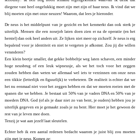
diegene vast heel ongelukkig moet zijn met zijn of haar neus. Ik vind dat we
blij moeten zijn met onze neuzen! Waarom, dat lees je hieronder.
De neus is het middelpunt van je gezicht en het kenmerkt dan ook sterk je
uiterlijk. Mensen die een nosejob laten doen zien er na de operatie (en het
herstel) dan ook heel anders uit. Ze lijken niet meer op zichzelf. Je neus is erg
bepalend voor je identiteit en niet te vergeten je afkomst. Zou jij die willen
veranderen?
Een klein beetje smaller, dat gekke bobbeltje weg laten schaven, een minder
hoge neusbrug of een leuk wipneusje, als we het toch voor het zeggen
zouden hebben dan weten we allemaal wel iets te verzinnen om onze neus
een tikkie (letterlijk en figuurlijk) te verbeteren. De realiteit is echter dat we
het nu eenmaal niet voor het zeggen hebben en dat we moeten roeien met de
spanen die we hebben. Je bestaat uit 50% van je vaders DNA en 50% van je
moeders DNA. God (of als je daar niet zo van bent, je ouders) hebben jou je
uiterlijk gegeven en je gemaakt zoals je nu bent. Hier moet je het gewoon de
rest van je leven mee doen.
Tenzij je wat aan jezelf laat sleutelen.
Echter heb ik een aantal redenen bedacht waarom je juist blij zou moeten
zijn met je neus. Komen ze: