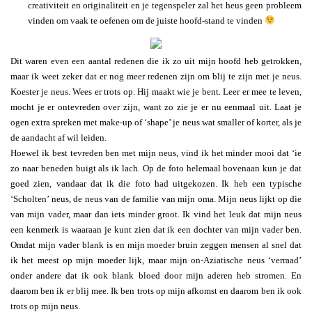
creativiteit en originaliteit en je tegenspeler zal het heus geen probleem
vinden om vaak te oefenen om de juiste hoofd-stand te vinden
Dit waren even een aantal redenen die ik zo uit mijn hoofd heb getrokken,
maar ik weet zeker dat er nog meer redenen zijn om blij te zijn met je neus.
Koester je neus. Wees er trots op. Hij maakt wie je bent. Leer er mee te leven,
mocht je er ontevreden over zijn, want zo zie je er nu eenmaal uit. Laat je
ogen extra spreken met make-up of ‘shape’ je neus wat smaller of korter, als je
de aandacht af wil leiden.
Hoewel ik best tevreden ben met mijn neus, vind ik het minder mooi dat ‘ie
zo naar beneden buigt als ik lach. Op de foto helemaal bovenaan kun je dat
goed zien, vandaar dat ik die foto had uitgekozen. Ik heb een typische
‘Scholten’ neus, de neus van de familie van mijn oma. Mijn neus lijkt op die
van mijn vader, maar dan iets minder groot. Ik vind het leuk dat mijn neus
een kenmerk is waaraan je kunt zien dat ik een dochter van mijn vader ben.
Omdat mijn vader blank is en mijn moeder bruin zeggen mensen al snel dat
ik het meest op mijn moeder lijk, maar mijn on-Aziatische neus ‘verraad’
onder andere dat ik ook blank bloed door mijn aderen heb stromen. En
daarom ben ik er blij mee. Ik ben trots op mijn afkomst en daarom ben ik ook
trots op mijn neus.