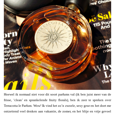
Hoewel ik normaal niet voor dit soort parfums val (ik ben juist meer van de
frisse, ‘clean’ en sprankelende fruity florals), ben ik zeer te spreken over
Terracotta le Parfum. Wow! Ik vind het zo’n zwoele, sexy geur en het doet me
ontzettend veel denken aan vakantie, de zomer, en het blije en vrije gevoel