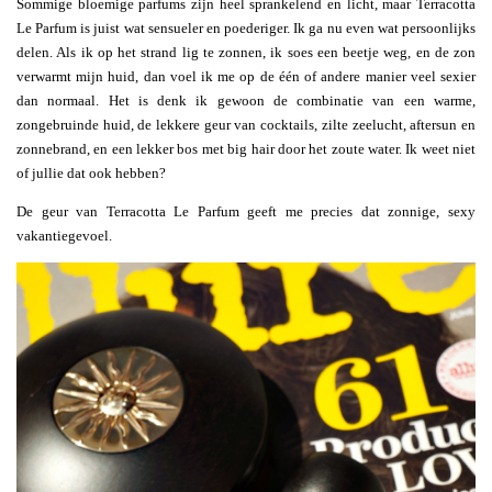
Sommige bloemige parfums zijn heel sprankelend en licht, maar Terracotta
Le Parfum is juist wat sensueler en poederiger. Ik ga nu even wat persoonlijks
delen. Als ik op het strand lig te zonnen, ik soes een beetje weg, en de zon
verwarmt mijn huid, dan voel ik me op de één of andere manier veel sexier
dan normaal. Het is denk ik gewoon de combinatie van een warme,
zongebruinde huid, de lekkere geur van cocktails, zilte zeelucht, aftersun en
zonnebrand, en een lekker bos met big hair door het zoute water. Ik weet niet
of jullie dat ook hebben?
De geur van Terracotta Le Parfum geeft me precies dat zonnige, sexy
vakantiegevoel.