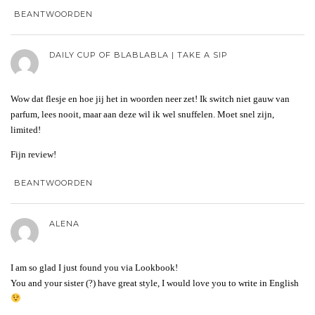
BEANTWOORDEN
DAILY CUP OF BLABLABLA | TAKE A SIP
Wow dat flesje en hoe jij het in woorden neer zet! Ik switch niet gauw van
parfum, lees nooit, maar aan deze wil ik wel snuffelen. Moet snel zijn,
limited!
Fijn review!
BEANTWOORDEN
ALENA
I am so glad I just found you via Lookbook!
You and your sister (?) have great style, I would love you to write in English