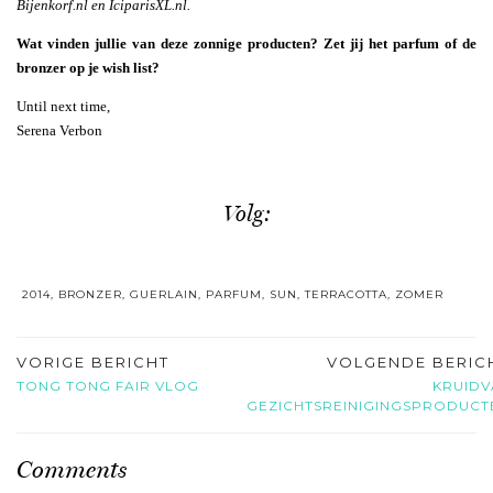
Bijenkorf.nl en IciparisXL.nl.
Wat vinden jullie van deze zonnige producten? Zet jij het parfum of de
bronzer op je wish list?
Until next time,
Serena Verbon
Volg:
2014
,
BRONZER
,
GUERLAIN
,
PARFUM
,
SUN
,
TERRACOTTA
,
ZOMER
VORIGE BERICHT
VOLGENDE BERIC
TONG TONG FAIR VLOG
KRUIDV
GEZICHTSREINIGINGSPRODUCT
Comments