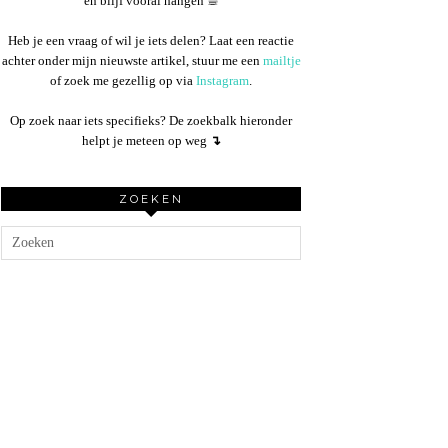
en blijf vooral hangen ☕︎
Heb je een vraag of wil je iets delen? Laat een reactie
achter onder mijn nieuwste artikel, stuur me een
mailtje
of zoek me gezellig op via
Instagram
.
Op zoek naar iets specifieks? De zoekbalk hieronder
helpt je meteen op weg
↴
ZOEKEN