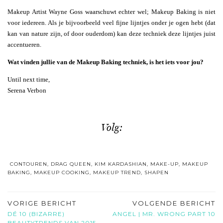
Makeup Artist Wayne Goss waarschuwt echter wel; Makeup Baking is niet
voor iedereen. Als je bijvoorbeeld veel fijne lijntjes onder je ogen hebt (dat
kan van nature zijn, of door ouderdom) kan deze techniek deze lijntjes juist
accentueren.
Wat vinden jullie van de Makeup Baking techniek, is het iets voor jou?
Until next time,
Serena Verbon
Volg:
CONTOUREN
,
DRAG QUEEN
,
KIM KARDASHIAN
,
MAKE-UP
,
MAKEUP
BAKING
,
MAKEUP COOKING
,
MAKEUP TREND
,
SHAPEN
VORIGE BERICHT
VOLGENDE BERICHT
DÉ 10 (BIZARRE)
ANGEL | MR. WRONG PART 10
BEAUTYTRENDS VAN 2015