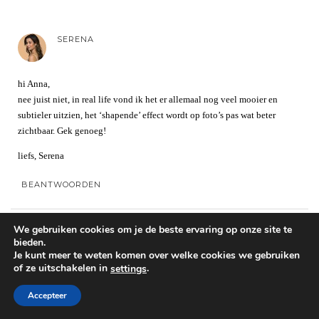
SERENA
hi Anna,
nee juist niet, in real life vond ik het er allemaal nog veel mooier en
subtieler uitzien, het ‘shapende’ effect wordt op foto’s pas wat beter
zichtbaar. Gek genoeg!
liefs, Serena
BEANTWOORDEN
We gebruiken cookies om je de beste ervaring op onze site te
Geef een reactie
bieden.
Je kunt meer te weten komen over welke cookies we gebruiken
Je e-mailadres wordt niet gepubliceerd.
Vereiste velden zijn gemarkeerd
of ze uitschakelen in
.
settings
met
*
Accepteer
Reactie
*