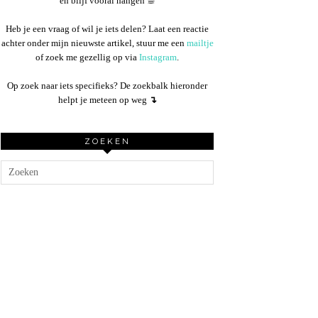
en blijf vooral hangen ☕︎
Heb je een vraag of wil je iets delen? Laat een reactie
achter onder mijn nieuwste artikel, stuur me een
mailtje
of zoek me gezellig op via
Instagram
.
Op zoek naar iets specifieks? De zoekbalk hieronder
helpt je meteen op weg
↴
ZOEKEN