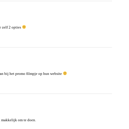
e zelf 2 opties
dan bij het promo filmpje op hun website
rg makkelijk om te doen.