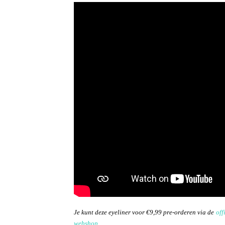
Je kunt deze eyeliner voor €9,99 pre-orderen via de
off
webshop
.