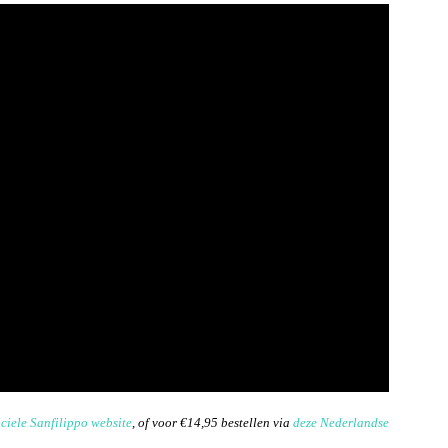
iciele Sanfilippo website
, of voor €14,95 bestellen via
deze Nederlandse