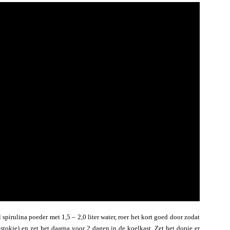
 spirulina poeder met 1,5 – 2,0 liter water, roer het kort goed door zodat
tstokje) en zet het daarna voor 2 dagen in de koelkast. Zet het dopje er