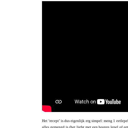
Het ‘recept’ is dus eigenlijk erg simpel: meng 1 eetlepel
alles gemengd is (het liefst met een houten lepel of ee