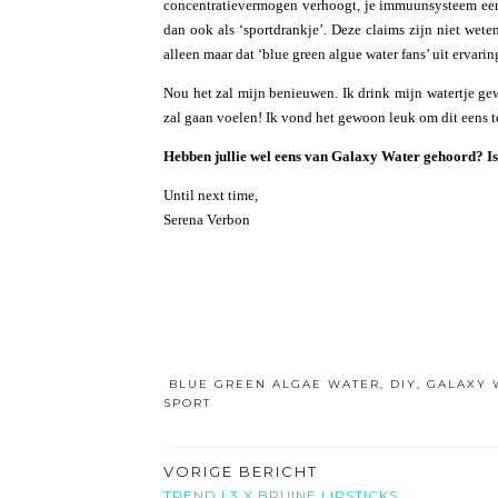
concentratievermogen verhoogt, je immuunsysteem een 
dan ook als ‘sportdrankje’. Deze claims zijn niet wete
alleen maar dat ‘blue green algue water fans’ uit ervari
Nou het zal mijn benieuwen. Ik drink mijn watertje gew
zal gaan voelen! Ik vond het gewoon leuk om dit eens t
Hebben jullie wel eens van Galaxy Water gehoord? Is 
Until next time,
Serena Verbon
BLUE GREEN ALGAE WATER
,
DIY
,
GALAXY 
SPORT
VORIGE BERICHT
TREND | 3 X BRUINE LIPSTICKS