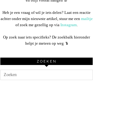
en blijf vooral hangen ☕︎
Heb je een vraag of wil je iets delen? Laat een reactie
achter onder mijn nieuwste artikel, stuur me een
mailtje
of zoek me gezellig op via
Instagram
.
Op zoek naar iets specifieks? De zoekbalk hieronder
helpt je meteen op weg
↴
ZOEKEN