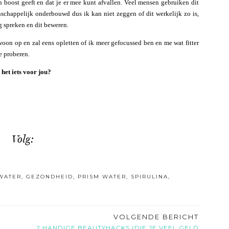
boost geeft en dat je er mee kunt afvallen. Veel mensen gebruiken dit
nschappelijk onderbouwd dus ik kan niet zeggen of dit werkelijk zo is,
ng spreken en dit beweren.
oon op en zal eens opletten of ik meer gefocussed ben en me wat fitter
e proberen.
het iets voor jou?
Volg:
WATER
,
GEZONDHEID
,
PRISM WATER
,
SPIRULINA
,
VOLGENDE BERICHT
2 HANDIGE BEAUTYHACKS (DIE JE VEEL GELD