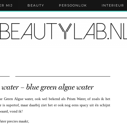
ER MIJ
BEAUTY
PERSOONLIJK
INTERIEUR
water – blue green algae water
ue Green Algue water, ook wel bekend als Prism Water, of zoals ik het
 is supertof, maar daarbij ziet het er ook nog eens spacy uit én schijnt
waard, vond ik!
Water precies maakt;