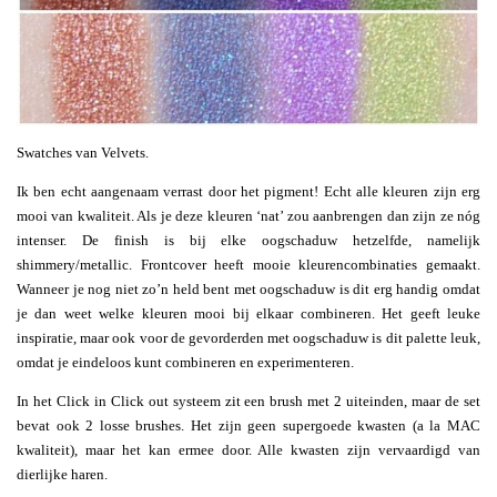
Swatches van Velvets.
Ik ben echt aangenaam verrast door het pigment! Echt alle kleuren zijn erg
mooi van kwaliteit. Als je deze kleuren ‘nat’ zou aanbrengen dan zijn ze nóg
intenser. De finish is bij elke oogschaduw hetzelfde, namelijk
shimmery/metallic. Frontcover heeft mooie kleurencombinaties gemaakt.
Wanneer je nog niet zo’n held bent met oogschaduw is dit erg handig omdat
je dan weet welke kleuren mooi bij elkaar combineren. Het geeft leuke
inspiratie, maar ook voor de gevorderden met oogschaduw is dit palette leuk,
omdat je eindeloos kunt combineren en experimenteren.
In het Click in Click out systeem zit een brush met 2 uiteinden, maar de set
bevat ook 2 losse brushes. Het zijn geen supergoede kwasten (a la MAC
kwaliteit), maar het kan ermee door. Alle kwasten zijn vervaardigd van
dierlijke haren.