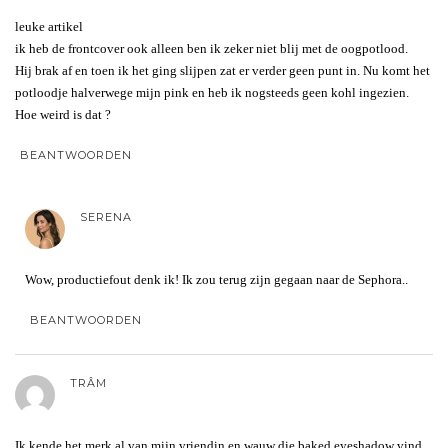
leuke artikel
ik heb de frontcover ook alleen ben ik zeker niet blij met de oogpotlood.
Hij brak af en toen ik het ging slijpen zat er verder geen punt in. Nu komt het
potloodje halverwege mijn pink en heb ik nogsteeds geen kohl ingezien.
Hoe weird is dat ?
BEANTWOORDEN
SERENA
Wow, productiefout denk ik! Ik zou terug zijn gegaan naar de Sephora..
BEANTWOORDEN
TRÂM
Ik kende het merk al van mijn vriendin en wauw die baked eyeshadow vind