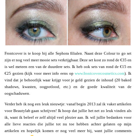
Frontcover is te koop bij alle Sephora filialen. Naast deze Colour to go set
zijn er nog veel meer mooie sets verkrijgbaar. Deze set kost zo rond de €35 en
is wel meteen een van de duurdere sets. Ik heb ook sets van rond de €15 en
€25 gezien (kijk voor meer info eens op
www.frontcovercosmetics.com
). Ik
vind dat je behoorlijk waar krijgt voor je geld gezien de inhoud (20 baked
shadows, kwasten, oogpotlood, etc.) en de goede kwaliteit van de
oogschaduwen.
Verder heb ik nog een leuk nieuwtje: vanaf begin 2013 zal ik vaker artikelen
voor Beautylab gaan schrijven! Ik hoop dat jullie het net zo leuk vinden als
ik, want ik beleef er zelf altijd veel plezier aan. Ik wil jullie bedanken voor
alle lieve reacties die jullie tot nu toe hebben achter gelaten op mijn
artikelen en hopelijk komen er nog veel meer bij, want jullie comments