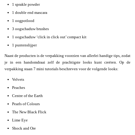
1 sprakle powder
1 double end mascara
1 oogpotlood
3 oogschaduw brushes
1 oogschaduw ‘click in click out’ compact kit
1 puntenslijper
Naast de producten is de verpakking voorzien van allerlei handige tips, zodat
je in een handomdraai zelf de prachtigste looks kunt creëren. Op de
verpakking staan 7 mini tutorials beschreven voor de volgende looks:
Velvets
Peaches
Centre of the Earth
Pearls of Colours
The New Black Flick
Lime Eye
Shock and Ore