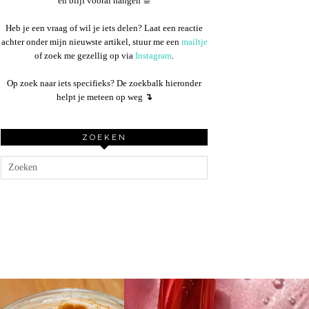
en blijf vooral hangen ☕︎
Heb je een vraag of wil je iets delen? Laat een reactie
achter onder mijn nieuwste artikel, stuur me een
mailtje
of zoek me gezellig op via
Instagram
.
Op zoek naar iets specifieks? De zoekbalk hieronder
helpt je meteen op weg
↴
ZOEKEN