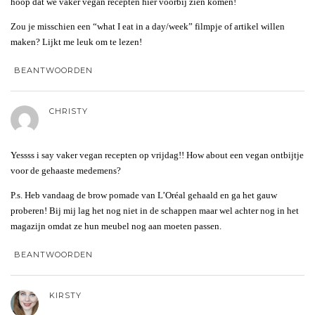
hoop dat we vaker vegan recepten hier voorbij zien komen!
Zou je misschien een “what I eat in a day/week” filmpje of artikel willen
maken? Lijkt me leuk om te lezen!
BEANTWOORDEN
CHRISTY
Yessss i say vaker vegan recepten op vrijdag!! How about een vegan ontbijtje
voor de gehaaste medemens?
P.s. Heb vandaag de brow pomade van L’Oréal gehaald en ga het gauw
proberen! Bij mij lag het nog niet in de schappen maar wel achter nog in het
magazijn omdat ze hun meubel nog aan moeten passen.
BEANTWOORDEN
KIRSTY