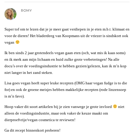
ROMY
Super tof om te lezen dat je je meer gaat verdiepen in je eten m.b.t. klimaat en
voor de dieren! Het bladerdeeg van Koopmans uit de vriezer is sindskort ook
vegan
Ik ben sinds 2 jaar grotendeels vegan gaan eten (och, wat mis ik kaas soms)
en ik merk aan mijn lichaam en huid zulke grote verbeteringen! Na alle
docu’s over de voedingsindustrie te hebben gezien/gelezen, kan ik m’n kop
niet langer in het zand steken.
Lisa goes vegan heeft super leuke recepten (OMG haar vegan fudge is to die
for) en ook de groene meisjes hebben makkelijke recepten (rode linzensoep
is m’n favo).
Hoop vaker dit soort artikelen bij je zien vanwege je grote invloed
niet
alleen de voedingsindustrie, maar ook vaker de keuze maakt om
dierproefvrije/vegan cosmetica te reviewen!
Ga dit recept binnenkort proberen!