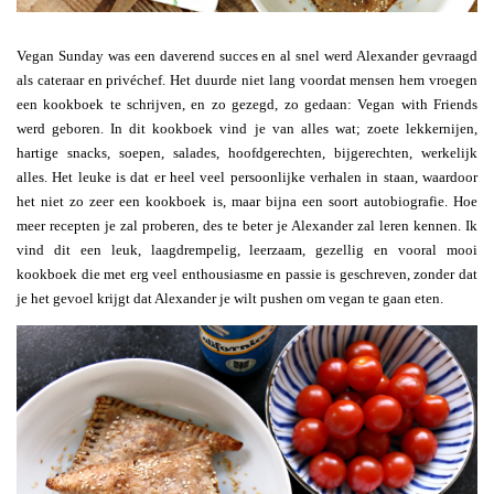
Vegan Sunday was een daverend succes en al snel werd Alexander gevraagd
als cateraar en privéchef. Het duurde niet lang voordat mensen hem vroegen
een kookboek te schrijven, en zo gezegd, zo gedaan: Vegan with Friends
werd geboren. In dit kookboek vind je van alles wat; zoete lekkernijen,
hartige snacks, soepen, salades, hoofdgerechten, bijgerechten, werkelijk
alles. Het leuke is dat er heel veel persoonlijke verhalen in staan, waardoor
het niet zo zeer een kookboek is, maar bijna een soort autobiografie. Hoe
meer recepten je zal proberen, des te beter je Alexander zal leren kennen. Ik
vind dit een leuk, laagdrempelig, leerzaam, gezellig en vooral mooi
kookboek die met erg veel enthousiasme en passie is geschreven, zonder dat
je het gevoel krijgt dat Alexander je wilt pushen om vegan te gaan eten.