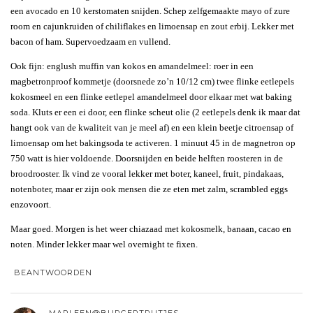
een avocado en 10 kerstomaten snijden. Schep zelfgemaakte mayo of zure
room en cajunkruiden of chiliflakes en limoensap en zout erbij. Lekker met
bacon of ham. Supervoedzaam en vullend.
Ook fijn: englush muffin van kokos en amandelmeel: roer in een
magbetronproof kommetje (doorsnede zo’n 10/12 cm) twee flinke eetlepels
kokosmeel en een flinke eetlepel amandelmeel door elkaar met wat baking
soda. Kluts er een ei door, een flinke scheut olie (2 eetlepels denk ik maar dat
hangt ook van de kwaliteit van je meel af) en een klein beetje citroensap of
limoensap om het bakingsoda te activeren. 1 minuut 45 in de magnetron op
750 watt is hier voldoende. Doorsnijden en beide helften roosteren in de
broodrooster. Ik vind ze vooral lekker met boter, kaneel, fruit, pindakaas,
notenboter, maar er zijn ook mensen die ze eten met zalm, scrambled eggs
enzovoort.
Maar goed. Morgen is het weer chiazaad met kokosmelk, banaan, cacao en
noten. Minder lekker maar wel overnight te fixen.
BEANTWOORDEN
MARLEEN@BURGERTRUTJES