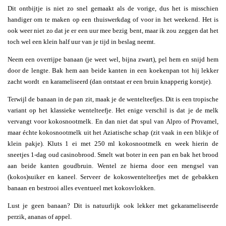
Dit ontbijtje is niet zo snel gemaakt als de vorige, dus het is misschien
handiger om te maken op een thuiswerkdag of voor in het weekend. Het is
ook weer niet zo dat je er een uur mee bezig bent, maar ik zou zeggen dat het
toch wel een klein half uur van je tijd in beslag neemt.
Neem een overrijpe banaan (je weet wel, bijna zwart), pel hem en snijd hem
door de lengte. Bak hem aan beide kanten in een koekenpan tot hij lekker
zacht wordt en karameliseerd (dan ontstaat er een bruin knapperig korstje).
Terwijl de banaan in de pan zit, maak je de wentelteefjes. Dit is een tropische
variant op het klassieke wentelteefje. Het enige verschil is dat je de melk
vervangt voor kokosnootmelk. En dan niet dat spul van Alpro of Provamel,
maar échte kokosnootmelk uit het Aziatische schap (zit vaak in een blikje of
klein pakje). Kluts 1 ei met 250 ml kokosnootmelk en week hierin de
sneetjes 1-dag oud casinobrood. Smelt wat boter in een pan en bak het brood
aan beide kanten goudbruin. Wentel ze hierna door een mengsel van
(kokos)suiker en kaneel. Serveer de kokoswentelteefjes met de gebakken
banaan en bestrooi alles eventueel met kokosvlokken.
Lust je geen banaan? Dit is natuurlijk ook lekker met gekarameliseerde
perzik, ananas of appel.