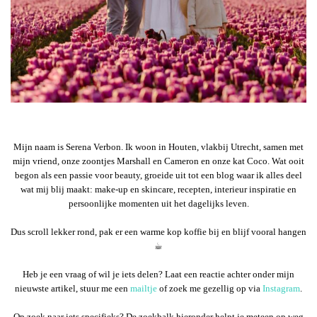
Mijn naam is Serena Verbon. Ik woon in Houten, vlakbij Utrecht, samen met
mijn vriend, onze zoontjes Marshall en Cameron en onze kat Coco. Wat ooit
begon als een passie voor beauty, groeide uit tot een blog waar ik alles deel
wat mij blij maakt: make-up en skincare, recepten, interieur inspiratie en
persoonlijke momenten uit het dagelijks leven.
Dus scroll lekker rond, pak er een warme kop koffie bij en blijf vooral hangen
☕︎
Heb je een vraag of wil je iets delen? Laat een reactie achter onder mijn
nieuwste artikel, stuur me een
mailtje
of zoek me gezellig op via
Instagram
.
Op zoek naar iets specifieks? De zoekbalk hieronder helpt je meteen op weg