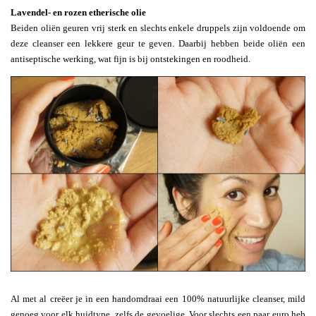
Lavendel- en rozen etherische olie
Beiden oliën geuren vrij sterk en slechts enkele druppels zijn voldoende om
deze cleanser een lekkere geur te geven. Daarbij hebben beide oliën een
antiseptische werking, wat fijn is bij ontstekingen en roodheid.
Al met al creëer je in een handomdraai een 100% natuurlijke cleanser, mild
genoeg voor elk huidtype, zelfs de gevoelige. Voor slechts een paar euro heb