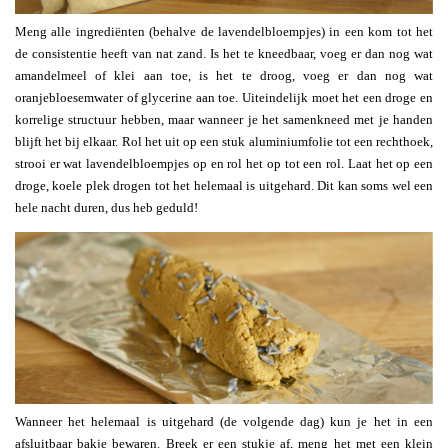
Meng alle ingrediënten (behalve de lavendelbloempjes) in een kom tot het
de consistentie heeft van nat zand. Is het te kneedbaar, voeg er dan nog wat
amandelmeel of klei aan toe, is het te droog, voeg er dan nog wat
oranjebloesemwater of glycerine aan toe. Uiteindelijk moet het een droge en
korrelige structuur hebben, maar wanneer je het samenkneed met je handen
blijft het bij elkaar. Rol het uit op een stuk aluminiumfolie tot een rechthoek,
strooi er wat lavendelbloempjes op en rol het op tot een rol. Laat het op een
droge, koele plek drogen tot het helemaal is uitgehard. Dit kan soms wel een
hele nacht duren, dus heb geduld!
Wanneer het helemaal is uitgehard (de volgende dag) kun je het in een
afsluitbaar bakje bewaren. Breek er een stukje af, meng het met een klein