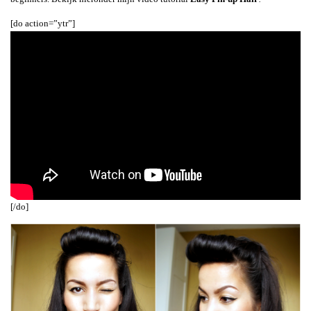
[do action=”ytr”]
[/do]