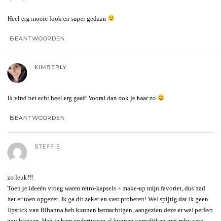
Heel erg mooie look en super gedaan
BEANTWOORDEN
KIMBERLY
Ik vind het echt heel erg gaaf! Vooral dan ook je haar zo
BEANTWOORDEN
STEFFIE
zo leuk!!!
Toen je ideeën vroeg waren retro-kapsels + make-up mijn favoriet, dus had
het er toen opgezet. Ik ga dit zeker en vast proberen! Wel spijtig dat ik geen
lipstick van Rihanna heb kunnen bemachtigen, aangezien deze er wel perfect
zou bijgaan. Heb je hem ondertussen al kunnen vergelijken met ruby woo