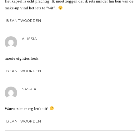
Het kapsel is echt prachtig! Ik moet zeggen dat ik iets minder fan ben van de
make-up vind het iets te “wit”..
BEANTWOORDEN
ALISSIA
mooie eighties look
BEANTWOORDEN
SASKIA
Wauw, ziet er erg leuk uit!
BEANTWOORDEN