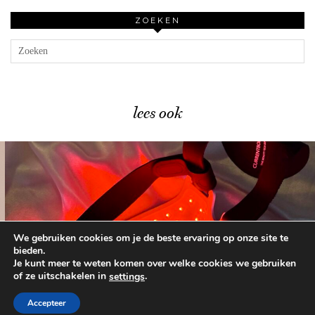
ZOEKEN
lees ook
We gebruiken cookies om je de beste ervaring op onze site te
Dit is HET moment …
bieden.
Je kunt meer te weten komen over welke cookies we gebruiken
of ze uitschakelen in
.
settings
© 2026
BEAUTYLAB.NL
FAQ
ALGEMENE
VOORWAARDEN
Accepteer
WORDPRESS THEME BY
pipdig