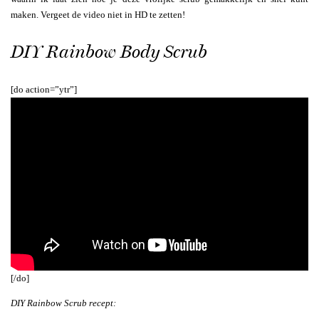
maken. Vergeet de video niet in HD te zetten!
DIY Rainbow Body Scrub
[do action=”ytr”]
[/do]
DIY Rainbow Scrub recept: