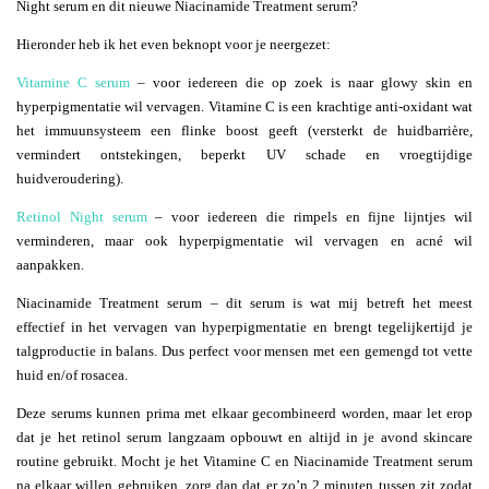
Night serum en dit nieuwe Niacinamide Treatment serum?
Hieronder heb ik het even beknopt voor je neergezet:
Vitamine C serum
– voor iedereen die op zoek is naar glowy skin en
hyperpigmentatie wil vervagen. Vitamine C is een krachtige anti-oxidant wat
het immuunsysteem een flinke boost geeft (versterkt de huidbarrière,
vermindert ontstekingen, beperkt UV schade en vroegtijdige
huidveroudering).
Retinol Night serum
– voor iedereen die rimpels en fijne lijntjes wil
verminderen, maar ook hyperpigmentatie wil vervagen en acné wil
aanpakken.
Niacinamide Treatment serum – dit serum is wat mij betreft het meest
effectief in het vervagen van hyperpigmentatie en brengt tegelijkertijd je
talgproductie in balans. Dus perfect voor mensen met een gemengd tot vette
huid en/of rosacea.
Deze serums kunnen prima met elkaar gecombineerd worden, maar let erop
dat je het retinol serum langzaam opbouwt en altijd in je avond skincare
routine gebruikt. Mocht je het Vitamine C en Niacinamide Treatment serum
na elkaar willen gebruiken, zorg dan dat er zo’n 2 minuten tussen zit zodat