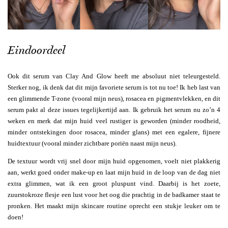
Eindoordeel
Ook dit serum van Clay And Glow heeft me absoluut niet teleurgesteld.
Sterker nog, ik denk dat dit mijn favoriete serum is tot nu toe! Ik heb last van
een glimmende T-zone (vooral mijn neus), rosacea en pigmentvlekken, en dit
serum pakt al deze issues tegelijkertijd aan. Ik gebruik het serum nu zo’n 4
weken en merk dat mijn huid veel rustiger is geworden (minder roodheid,
minder ontstekingen door rosacea, minder glans) met een egalere, fijnere
huidtextuur (vooral minder zichtbare poriën naast mijn neus).
De textuur wordt vrij snel door mijn huid opgenomen, voelt niet plakkerig
aan, werkt goed onder make-up en laat mijn huid in de loop van de dag niet
extra glimmen, wat ik een groot pluspunt vind. Daarbij is het zoete,
zuurstokroze flesje een lust voor het oog die prachtig in de badkamer staat te
pronken. Het maakt mijn skincare routine oprecht een stukje leuker om te
doen!