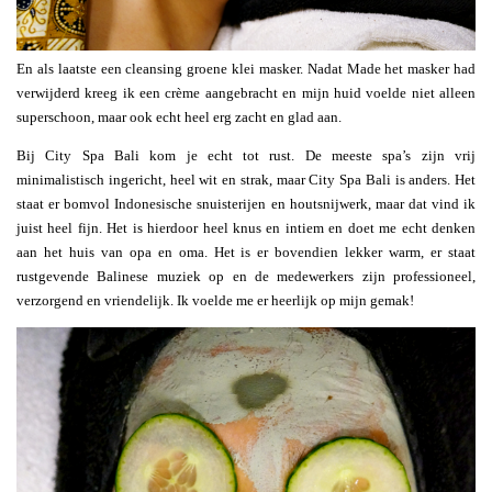
En als laatste een cleansing groene klei masker. Nadat Made het masker had
verwijderd kreeg ik een crème aangebracht en mijn huid voelde niet alleen
superschoon, maar ook echt heel erg zacht en glad aan.
Bij City Spa Bali kom je echt tot rust. De meeste spa’s zijn vrij
minimalistisch ingericht, heel wit en strak, maar City Spa Bali is anders. Het
staat er bomvol Indonesische snuisterijen en houtsnijwerk, maar dat vind ik
juist heel fijn. Het is hierdoor heel knus en intiem en doet me echt denken
aan het huis van opa en oma. Het is er bovendien lekker warm, er staat
rustgevende Balinese muziek op en de medewerkers zijn professioneel,
verzorgend en vriendelijk. Ik voelde me er heerlijk op mijn gemak!