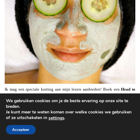
Ik mag een speciale korting aan mijn lezers aanbieden! Boek een
Head to
Toe treatment van 60 minuten voor €49,95
of ontvang
15% korting op de
We gebruiken cookies om je de beste ervaring op onze site te
overige behandelingen
(geldig t/m mei 2014). Deze treatment bestaat uit een
bieden.
traditionele Balinese massage, een facial treatment en een voetreflexmassage.
Je kunt meer te weten komen over welke cookies we gebruiken
Wanneer je deze treatment reserveert vermeldt er dan bij dat het via
of ze uitschakelen in
.
settings
Beautylab
is, dan wordt de korting doorberekend bij de betaling. TIP: het is
Accepteer
bijna moederdag!