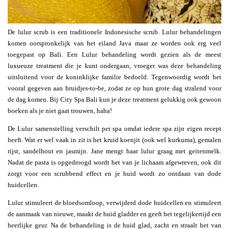
De lulur scrub is een traditionele Indonesische scrub. Lulur behandelingen
komen oorspronkelijk van het eiland Java maar ze worden ook erg veel
toegepast op Bali. Een Lulur behandeling wordt gezien als de meest
luxueuze treatment die je kunt ondergaan, vroeger was deze behandeling
uitsluitend voor de koninklijke familie bedoeld. Tegenwoordig wordt het
vooral gegeven aan bruidjes-to-be, zodat ze op hun grote dag stralend voor
de dag komen. Bij City Spa Bali kun je deze treatment gelukkig ook gewoon
boeken als je niet gaat trouwen, haha!
De Lulur samenstelling verschilt per spa omdat iedere spa zijn eigen recept
heeft. Wat er wel vaak in zit is het kruid koenjit (ook wel kurkuma), gemalen
rijst, sandelhout en jasmijn. Jane mengt haar lulur graag met geitenmelk.
Nadat de pasta is opgedroogd wordt het van je lichaam afgewreven, ook dit
zorgt voor een scrubbend effect en je huid wordt zo ontdaan van dode
huidcellen.
Lulur stimuleert de bloedsomloop, verwijderd dode huidcellen en stimuleert
de aanmaak van nieuwe, maakt de huid gladder en geeft het tegelijkertijd een
heerlijke geur. Na de behandeling is de huid glad, zacht en straalt het van