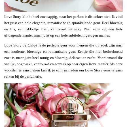
Love Story klinkt heel zoetsappig, maar het parfum is dit echter niet. Ik vind
het juist een hele elegante, romantische en sprankelende geur. Heel bloemig
en fris, een tikkeltje zoet, vertrouwd en sexy. Niet sexy op een hele
uitdagende manier, maar juist op een hele subtiele, ingetogen manier.
Love Story by Chloé is de perfecte geur voor mensen die op zoek zijn naar
een moderne, bloemige en romantische geur. Eentje die niet bedwelmend
zoet is, maar juist heel romig en bloemig, delicaat en zacht. Voor iemand die
vrolijk, opgewekt, vertrouwd en sexy is op haar eigen lieve manier. Als deze
woorden je aanspreken kan ik je echt aanraden om Love Story eens te gaan
ruiken bij de parfumerie.