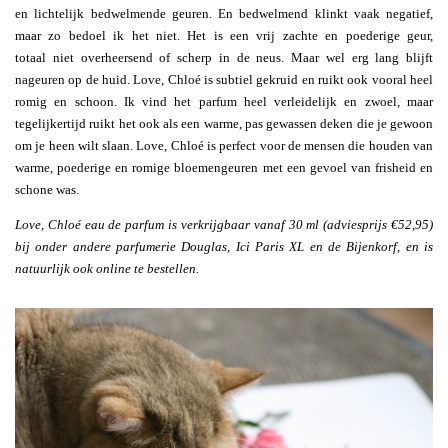
en lichtelijk bedwelmende geuren. En bedwelmend klinkt vaak negatief,
maar zo bedoel ik het niet. Het is een vrij zachte en poederige geur,
totaal niet overheersend of scherp in de neus. Maar wel erg lang blijft
nageuren op de huid. Love, Chloé is subtiel gekruid en ruikt ook vooral heel
romig en schoon. Ik vind het parfum heel verleidelijk en zwoel, maar
tegelijkertijd ruikt het ook als een warme, pas gewassen deken die je gewoon
om je heen wilt slaan. Love, Chloé is perfect voor de mensen die houden van
warme, poederige en romige bloemengeuren met een gevoel van frisheid en
schone was.
Love, Chloé eau de parfum is verkrijgbaar vanaf 30 ml (adviesprijs €52,95)
bij onder andere parfumerie Douglas, Ici Paris XL en de Bijenkorf, en is
natuurlijk ook online te bestellen.