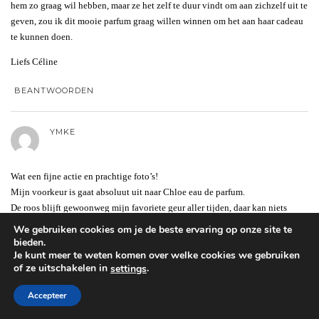
hem zo graag wil hebben, maar ze het zelf te duur vindt om aan zichzelf uit te
geven, zou ik dit mooie parfum graag willen winnen om het aan haar cadeau
te kunnen doen.
Liefs Céline
BEANTWOORDEN
YMKE
Wat een fijne actie en prachtige foto’s!
Mijn voorkeur is gaat absoluut uit naar Chloe eau de parfum.
De roos blijft gewoonweg mijn favoriete geur aller tijden, daar kan niets
tegenop!
We gebruiken cookies om je de beste ervaring op onze site te
Fingers crossed.
bieden.
Je kunt meer te weten komen over welke cookies we gebruiken
of ze uitschakelen in
.
settings
BEANTWOORDEN
Accepteer
YELDA