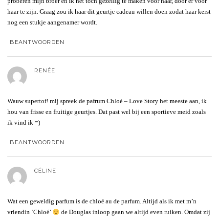
proberen mijn broer en ik het toch gezellig te maken voor haar, door er voor
haar te zijn. Graag zou ik haar dit geurtje cadeau willen doen zodat haar kerst
nog een stukje aangenamer wordt.
BEANTWOORDEN
RENÉE
Wauw supertof! mij spreek de pafrum Chloé – Love Story het meeste aan, ik
hou van frisse en fruitige geurtjes. Dat past wel bij een sportieve meid zoals
ik vind ik =)
BEANTWOORDEN
CÉLINE
Wat een geweldig parfum is de chloé au de parfum. Altijd als ik met m’n
vriendin ‘Chloé’
de Douglas inloop gaan we altijd even ruiken. Omdat zij