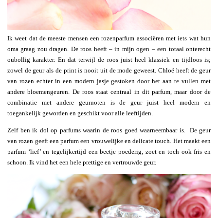
Ik weet dat de meeste mensen een rozenparfum associëren met iets wat hun
oma graag zou dragen. De roos heeft – in mijn ogen – een totaal onterecht
oubollig karakter. En dat terwijl de roos juist heel klassiek en tijdloos is;
zowel de geur als de print is nooit uit de mode geweest. Chloé heeft de geur
van rozen echter in een modern jasje gestoken door het aan te vullen met
andere bloemengeuren. De roos staat centraal in dit parfum, maar door de
combinatie met andere geurnoten is de geur juist heel modern en
toegankelijk geworden en geschikt voor alle leeftijden.
Zelf ben ik dol op parfums waarin de roos goed waarneembaar is. De geur
van rozen geeft een parfum een vrouwelijke en delicate touch. Het maakt een
parfum ‘lief’ en tegelijkertijd een beetje poederig, zoet en toch ook fris en
schoon. Ik vind het een hele prettige en vertrouwde geur.