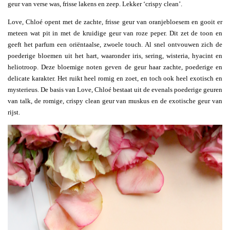
geur van verse was, frisse lakens en zeep. Lekker ‘crispy clean’.
Love, Chloé opent met de zachte, frisse geur van oranjebloesem en gooit er
meteen wat pit in met de kruidige geur van roze peper. Dit zet de toon en
geeft het parfum een oriëntaalse, zwoele touch. Al snel ontvouwen zich de
poederige bloemen uit het hart, waaronder iris, sering, wisteria, hyacint en
heliotroop. Deze bloemige noten geven de geur haar zachte, poederige en
delicate karakter. Het ruikt heel romig en zoet, en toch ook heel exotisch en
mysterieus. De basis van Love, Chloé bestaat uit de evenals poederige geuren
van talk, de romige, crispy clean geur van muskus en de exotische geur van
rijst.