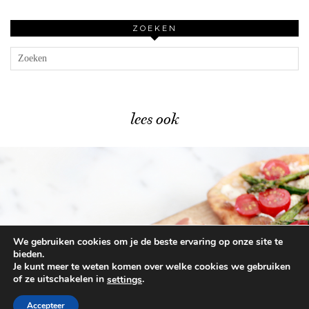
ZOEKEN
lees ook
We gebruiken cookies om je de beste ervaring op onze site te
Lente flatbreads recept – snel & …
bieden.
Je kunt meer te weten komen over welke cookies we gebruiken
of ze uitschakelen in
.
settings
© 2026
BEAUTYLAB.NL
FAQ
ALGEMENE
VOORWAARDEN
Accepteer