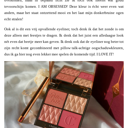
overkomen, maar in bepaald licht zie ik toch ook ineens wat goud
tevoorschijn komen. I AM OBSESSED! Deze kleur is écht weer even wat
anders, maar het staat ontzettend mooi en het laat mijn donkerbruine ogen
echt stralen!
Ook al is dit een vrij opvallende eyeliner, toch denk ik dat het zonde is om
deze alleen met feestjes te dragen. Ik denk dat het juist een alledaagse look
nét even dat beetje meer kan geven. Ik denk ook dat de eyeliner nog beter tot
zijn recht komt gecombineerd met pillow talk-achtige oogschaduwkleuren,
dus ik ga hier nog even lekker mee spelen de komende tijd. I LOVE IT!