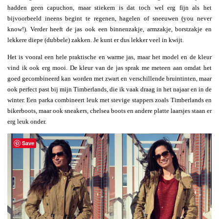
hadden geen capuchon, maar stiekem is dat toch wel erg fijn als het
bijvoorbeeld ineens begint te regenen, hagelen of sneeuwen (you never
know!). Verder heeft de jas ook een binnenzakje, armzakje, borstzakje en
lekkere diepe (dubbele) zakken. Je kunt er dus lekker veel in kwijt.
Het is vooral een hele praktische en warme jas, maar het model en de kleur
vind ik ook erg mooi. De kleur van de jas sprak me meteen aan omdat het
goed gecombineerd kan worden met zwart en verschillende bruintinten, maar
ook perfect past bij mijn Timberlands, die ik vaak draag in het najaar en in de
winter. Een parka combineert leuk met stevige stappers zoals Timberlands en
bikerboots, maar ook sneakers, chelsea boots en andere platte laarsjes staan er
erg leuk onder.
Save