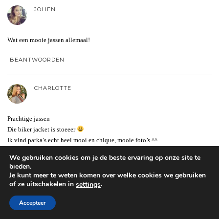
JOLIEN
Wat een mooie jassen allemaal!
BEANTWOORDEN
CHARLOTTE
Prachtige jassen
Die biker jacket is stoeeer
Ik vind parka’s echt heel mooi en chique, mooie foto’s ^^
We gebruiken cookies om je de beste ervaring op onze site te
BEANTWOORDEN
bieden.
Je kunt meer te weten komen over welke cookies we gebruiken
of ze uitschakelen in
.
settings
ANTOINET
Accepteer
Super leuk artikel! Echt mooie items heb je uitgekozen