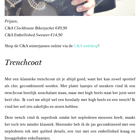
Prijzen;
C&A Clockhouse Bikerjacket €49,90
C&A Embellished Sweater €14,90
Shop de C&A winterjassen online via de
C&A webshop
!
Trenchcoat
Met een klassieke trenchcoat zit je altijd goed, want het kan zowel sportief
als chic gecombineerd worden. Met platte laarsjes of sneakers vind ik een
trenchcoat heerlijk nonchalant staan, maar met high heels staat het juist weer
heel chic. Ik voel me altijd wel een bosslady met high heels en een trench! Ik
vind het wel iets zakelijks en stoers hebben.
Deze trench vind ik superleuk omdat het neplederen mouwen heeft, maakt
het toch iets minder klassiek. Hieronder heb ik de jas gecombineerd met een
neplederen rok met quilted details, een trui met een embellished kraag en
hooggehakte enkellaarsjes.