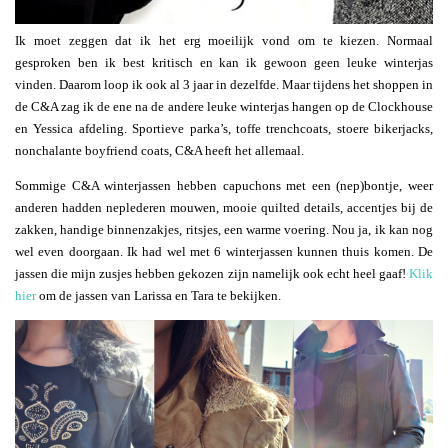
Ik moet zeggen dat ik het erg moeilijk vond om te kiezen. Normaal
gesproken ben ik best kritisch en kan ik gewoon geen leuke winterjas
vinden. Daarom loop ik ook al 3 jaar in dezelfde. Maar tijdens het shoppen in
de C&A zag ik de ene na de andere leuke winterjas hangen op de Clockhouse
en Yessica afdeling. Sportieve parka’s, toffe trenchcoats, stoere bikerjacks,
nonchalante boyfriend coats, C&A heeft het allemaal.
Sommige C&A winterjassen hebben capuchons met een (nep)bontje, weer
anderen hadden neplederen mouwen, mooie quilted details, accentjes bij de
zakken, handige binnenzakjes, ritsjes, een warme voering. Nou ja, ik kan nog
wel even doorgaan. Ik had wel met 6 winterjassen kunnen thuis komen. De
jassen die mijn zusjes hebben gekozen zijn namelijk ook echt heel gaaf!
Klik
hier
om de jassen van Larissa en Tara te bekijken.