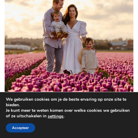
We gebruiken cookies om je de beste ervaring op onze site te
bieden.
Je kunt meer te weten komen over welke cookies we gebruiken
of ze uitschakelen in
.
settings
Mijn naam is Serena Verbon. Ik woon in Houten, vlakbij Utrecht, samen met
mijn vriend, onze zoontjes Marshall en Cameron en onze kat Coco. Wat ooit
Accepteer
begon als een passie voor beauty, groeide uit tot een blog waar ik alles deel