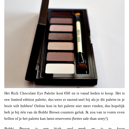
Het Rich Chocolate Eye Palette kost €60 en is vanaf heden te koop. Het is
een limited edition palette, dus wees er razend snel bij als je dit palette in je
bezit wilt hebben! Online kon in het palette niet meer vinden, dus hopelijk
heb je bij één van de Bobbi Brown counters geluk. Ik zou van te voren even
bellen of je het palette kan laten reserveren (better safe than sorry!).
Bobbi Brown is een high end merk en is te koop