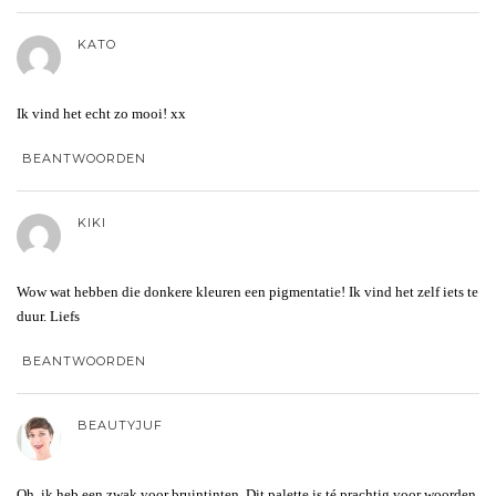
KATO
Ik vind het echt zo mooi! xx
BEANTWOORDEN
KIKI
Wow wat hebben die donkere kleuren een pigmentatie! Ik vind het zelf iets te
duur. Liefs
BEANTWOORDEN
BEAUTYJUF
Oh, ik heb een zwak voor bruintinten. Dit palette is té prachtig voor woorden.