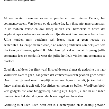
Al een aantal maanden waren er problemen met Intense Debate, het
commentsysteem. Van de ene op de andere dag kon ik ze niet meer zien staan
in de mobiele versie en ook kreeg ik van veel bezoekers te horen dat
ze plotsklaps verdwenen waren als ze mijn site met hun computer bezochten.
Jullie konden mijn berichten wel lezen, maar er geen reactie op
achterlaten. De enige manier waar je ze zonder problemen kon bekijken was
via Google Chrome, geloof ik. Niet handig! Zeker omdat ik graag jullie
comments lees en omdat ik weet dat jullie het leuk vinden om comments te
plaatsen.
Goed, ik baalde er dus flink van! Ik speelde toen al met de gedachte om naar
WordPress over te gaan, aangezien dat commentsysteem gewoon goed werkt.
Daarbij heb je veel meer mogelijkheden wat lay-out betreft, je kan het zo
fancy maken als je zelf wil. Met sliders en toeters en bellen. WordPress biedt
vele gadgets die voor bloggers erg handig zijn. Eigenlijk had ik alle reden
om over te schakelen dus, maar dat is me nogal een hele klus.
Gelukkig is er Lien. Lien heeft een ICT achtergrond en is daarbij gewoon