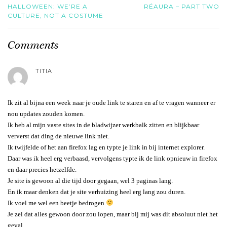
HALLOWEEN: WE’RE A
RÉAURA – PART TWO
CULTURE, NOT A COSTUME
Comments
TITIA
Ik zit al bijna een week naar je oude link te staren en af te vragen wanneer er
nou updates zouden komen.
Ik heb al mijn vaste sites in de bladwijzer werkbalk zitten en blijkbaar
ververst dat ding de nieuwe link niet.
Ik twijfelde of het aan firefox lag en typte je link in bij internet explorer.
Daar was ik heel erg verbaasd, vervolgens typte ik de link opnieuw in firefox
en daar precies hetzelfde.
Je site is gewoon al die tijd door gegaan, wel 3 paginas lang.
En ik maar denken dat je site verhuizing heel erg lang zou duren.
Ik voel me wel een beetje bedrogen
Je zei dat alles gewoon door zou lopen, maar bij mij was dit absoluut niet het
geval.