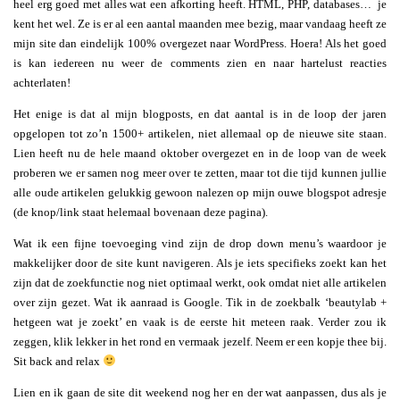
heel erg goed met alles wat een afkorting heeft. HTML, PHP, databases… je
kent het wel. Ze is er al een aantal maanden mee bezig, maar vandaag heeft ze
mijn site dan eindelijk 100% overgezet naar WordPress. Hoera! Als het goed
is kan iedereen nu weer de comments zien en naar hartelust reacties
achterlaten!
Het enige is dat al mijn blogposts, en dat aantal is in de loop der jaren
opgelopen tot zo’n 1500+ artikelen, niet allemaal op de nieuwe site staan.
Lien heeft nu de hele maand oktober overgezet en in de loop van de week
proberen we er samen nog meer over te zetten, maar tot die tijd kunnen jullie
alle oude artikelen gelukkig gewoon nalezen op mijn ouwe blogspot adresje
(de knop/link staat helemaal bovenaan deze pagina).
Wat ik een fijne toevoeging vind zijn de drop down menu’s waardoor je
makkelijker door de site kunt navigeren. Als je iets specifieks zoekt kan het
zijn dat de zoekfunctie nog niet optimaal werkt, ook omdat niet alle artikelen
over zijn gezet. Wat ik aanraad is Google. Tik in de zoekbalk ‘beautylab +
hetgeen wat je zoekt’ en vaak is de eerste hit meteen raak. Verder zou ik
zeggen, klik lekker in het rond en vermaak jezelf. Neem er een kopje thee bij.
Sit back and relax
Lien en ik gaan de site dit weekend nog her en der wat aanpassen, dus als je