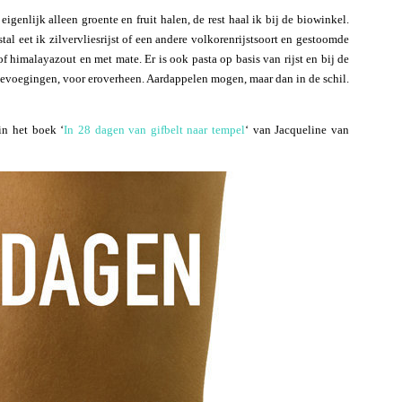
eigenlijk alleen groente en fruit halen, de rest haal ik bij de biowinkel.
al eet ik zilvervliesrijst of een andere volkorenrijstsoort en gestoomde
f himalayazout en met mate. Er is ook pasta op basis van rijst en bij de
toevoegingen, voor eroverheen. Aardappelen mogen, maar dan in de schil.
in het boek ‘
In 28 dagen van gifbelt naar tempel
‘ van Jacqueline van