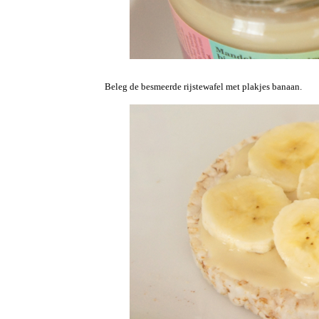
Beleg de besmeerde rijstewafel met plakjes banaan.