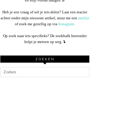
en blijf vooral hangen ☕︎
Heb je een vraag of wil je iets delen? Laat een reactie
achter onder mijn nieuwste artikel, stuur me een
mailtje
of zoek me gezellig op via
Instagram
.
Op zoek naar iets specifieks? De zoekbalk hieronder
helpt je meteen op weg
↴
ZOEKEN