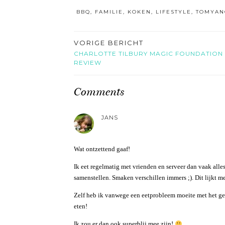
BBQ
,
FAMILIE
,
KOKEN
,
LIFESTYLE
,
TOMYAN
VORIGE BERICHT
CHARLOTTE TILBURY MAGIC FOUNDATION
REVIEW
Comments
JANS
Wat ontzettend gaaf!
Ik eet regelmatig met vrienden en serveer dan vaak alles
samenstellen. Smaken verschillen immers ;). Dit lijkt m
Zelf heb ik vanwege een eetprobleem moeite met het geb
eten!
Ik zou er dan ook superblij mee zijn!