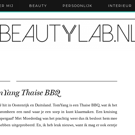
ER MIJ
BEAUTY
PERSOONLIJK
INTERIEUR
mYang Thaise BBQ
 hit in Oostenrijk en Duitsland. TomYang is een Thaise BBQ, wat ik het
aaromheen een rand waar je een soep in kunt klaarmaken. Een kruising
 Supergaaf! Met Moederdag was het prachtig weer dus ik besloot hem mee
hebben uitgeprobeerd. En, ik heb leuk nieuws, want ik mag er ook eentje