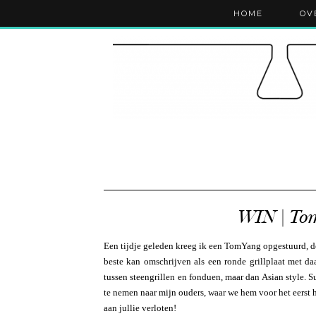
HOME
OV
WIN | To
Een tijdje geleden kreeg ik een TomYang opgestuurd, dé
beste kan omschrijven als een ronde grillplaat met d
tussen steengrillen en fonduen, maar dan Asian style.
te nemen naar mijn ouders, waar we hem voor het eerst 
aan jullie verloten!