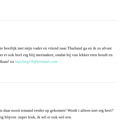
e heerlijk met mijn vader en vriend naar Thailand ga en ik zo alvast
der er ook heel erg blij meemaken, omdat hij van lekker eten houdt en
lkaar! xx
mayling19@hotmail.com
is daar nooit iemand eerder op gekomen! Wordt t alleen niet erg heet?
ig blijven .super leuk, ik wil er ook wel een.