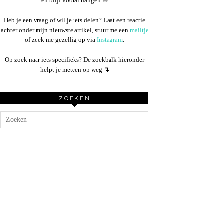
en blijf vooral hangen ☕︎
Heb je een vraag of wil je iets delen? Laat een reactie
achter onder mijn nieuwste artikel, stuur me een
mailtje
of zoek me gezellig op via
Instagram
.
Op zoek naar iets specifieks? De zoekbalk hieronder
helpt je meteen op weg
↴
ZOEKEN