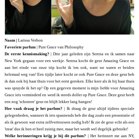
Naam |
Larissa Verbon
Favoriete parfum
| Pure Grace van Philosophy
De eerste kennismaking?
| Drie jaar geleden zijn Serena en ik samen naar
New York gegaan voor een weekje. Serena kocht de geur Amazing Grace en
aan het einde van onze trip kocht ik 'em ook, want we waren er beiden
helemaal weg van! Een tijdje later kocht ze ook Pure Grace en deze geur heb
ik dan ook bij haar thuis voor het eerst geroken. Elke keer als ik bij haar thuis
was sprayde ik het op! Op een gegeven moment is mijn liefde voor Amazing
Grace iets verminderd en werd ik steeds doller op Pure Grace. Deze geur heeft
een nog 'schonere' geur en blijft lekker lang hangen!
Hoe vaak draag je het parfum?
| Ik draag de geur altijd tijdens speciale
gelegenheden, wanneer ik iets spannends heb die dag zoals een presentatie of
als ik gewoon wat extra zelfvertrouwen nodig heb! Ik zie de geur echt als een
'treat' dus ik ben er heel zuinig mee, maar het wordt wel degelijk gebruikt!
Welke herinneringen krijg je bij dit parfum?
| Het herinnert me aan NY,