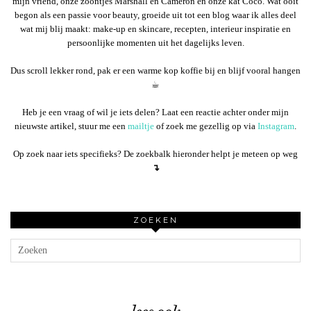
mijn vriend, onze zoontjes Marshall en Cameron en onze kat Coco. Wat ooit
begon als een passie voor beauty, groeide uit tot een blog waar ik alles deel
wat mij blij maakt: make-up en skincare, recepten, interieur inspiratie en
persoonlijke momenten uit het dagelijks leven.
Dus scroll lekker rond, pak er een warme kop koffie bij en blijf vooral hangen
☕︎
Heb je een vraag of wil je iets delen? Laat een reactie achter onder mijn
nieuwste artikel, stuur me een
mailtje
of zoek me gezellig op via
Instagram
.
Op zoek naar iets specifieks? De zoekbalk hieronder helpt je meteen op weg
↴
ZOEKEN