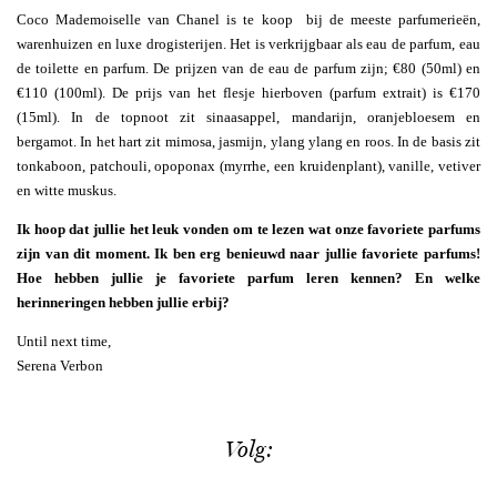
Coco Mademoiselle van Chanel is te koop bij de meeste parfumerieën,
warenhuizen en luxe drogisterijen. Het is verkrijgbaar als eau de parfum, eau
de toilette en parfum. De prijzen van de eau de parfum zijn; €80 (50ml) en
€110 (100ml). De prijs van het flesje hierboven (parfum extrait) is €170
(15ml). In de topnoot zit sinaasappel, mandarijn, oranjebloesem en
bergamot. In het hart zit mimosa, jasmijn, ylang ylang en roos. In de basis zit
tonkaboon, patchouli, opoponax (myrrhe, een kruidenplant), vanille, vetiver
en witte muskus.
Ik hoop dat jullie het leuk vonden om te lezen wat onze favoriete parfums
zijn van dit moment. Ik ben erg benieuwd naar jullie favoriete parfums!
Hoe hebben jullie je favoriete parfum leren kennen? En welke
herinneringen hebben jullie erbij?
Until next time,
Serena Verbon
Volg: