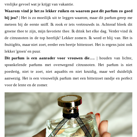
vrolijke gevoel wat je krijgt van vakantie.
Waarom vind je het zo lekker ruiken en waarom past dit parfum zo goed
bij jou?
| Het is zo moeilijk uit te leggen waarom, maar dit parfum greep me
meteen bij de eerste sniff. Ik rook er iets vertrouwds in. Achteraf bleek dit
groene thee te zijn, mijn favoriete thee. Ik drink het elke dag. Verder vind ik
de citrusnoten in de top heerlijk! Lekker zomers. Ik word er blij van. Het is
fruitigfris, maar niet zoet, eerder een beetje bitterzoet. Het is ergens juist ook
lekker 'groen' en puur.
Dit parfum is een aanrader voor vrouwen die….
| houden van lichte,
sprankelende parfums met overwegend citrusnoten. Het parfum is niet
poederig, niet te zoet, niet aquafris en niet kruidig, maar wel duidelijk
aanwezig. Het is een vrouwelijk parfum met een bitterzoet randje en perfect
voor de lente en de zomer.