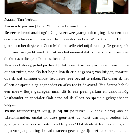
Naam |
Tara Verbon
Favoriete parfum
| Coco Mademoiselle van Chanel
De eerste kennismaking?
| Ongeveer twee jaar geleden ging ik samen met
een vriendin een parfum voor haar moeder zoeken. We bekeken de Chanel
geuren en het flesje van Coco Mademoiselle viel mij direct op. De geur sprak
mij direct aan, echt heerlijk. Dat was het moment dat ik niet kon stoppen met
denken aan die geur. Ik moest hem hebben.
Hoe vaak draag je het parfum?
| Het is een kostbaar parfum en daarom doe
er best zuinig mee. Op het begin kon ik er niet genoeg van krijgen, maar nu
doe ik wat zuiniger omdat het flesje leeg begint te raken. Nu draag ik het
alleen op speciale gelegenheden en af en toe in de avond. Van Serena heb ik
een nieuw flesje gekregen, maar dit is een puur parfum en daarom nóg
kostbaarder en specialer. Ook deze zal ik alleen op speciale gelegenheden
dragen.
Welke herinneringen krijg je bij dit parfum?
| Ik denk hierbij aan de
wintermaanden, omdat ik deze geur met de kerst van mijn ouders heb
gekregen. Ik was er zo ontzettend blij mee! Ook denk ik hiermee terug aan
mijn vorige opleiding. Ik had daar een geweldige tijd met leuke vrienden en