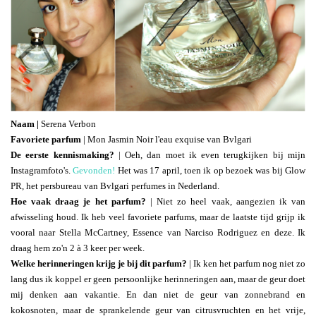
Naam |
Serena Verbon
Favoriete parfum
| Mon Jasmin Noir l'eau exquise van Bvlgari
De eerste kennismaking?
| Oeh, dan moet ik even terugkijken bij mijn
Instagramfoto's.
Gevonden!
Het was 17 april, toen ik op bezoek was bij Glow
PR, het persbureau van Bvlgari perfumes in Nederland.
Hoe vaak draag je het parfum?
| Niet zo heel vaak, aangezien ik van
afwisseling houd. Ik heb veel favoriete parfums, maar de laatste tijd grijp ik
vooral naar Stella McCartney, Essence van Narciso Rodriguez en deze. Ik
draag hem zo'n 2 à 3 keer per week.
Welke herinneringen krijg je bij dit parfum?
| Ik ken het parfum nog niet zo
lang dus ik koppel er geen persoonlijke herinneringen aan, maar de geur doet
mij denken aan vakantie. En dan niet de geur van zonnebrand en
kokosnoten, maar de sprankelende geur van citrusvruchten en het vrije,