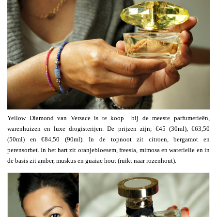
Yellow Diamond van Versace is te koop bij de meeste parfumerieën,
warenhuizen en luxe drogisterijen. De prijzen zijn; €45 (30ml), €63,50
(50ml) en €84,50 (90ml). In de topnoot zit citroen, bergamot en
perensorbet. In het hart zit oranjebloesem, freesia, mimosa en waterlelie en in
de basis zit amber, muskus en guaiac hout (ruikt naar rozenhout).