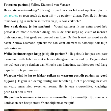
Favoriete parfum
| Yellow Diamond van Versace
De eerste kennismaking?
| Ik zag dit parfum voor het eerst op Beautylab in
een review
en toen sprak de geur mij – op papier – al aan. Toen ik bij Serena
thuis was ging ik meteen snuffelen en ja, ik was verkocht!
Hoe vaak draag je het parfum?
| Vooral wanneer ik me extra mooi heb
gemaakt en mooie sieraden draag, als ik de deur uitga op visite of mensen
thuis ontvang. Het geeft een gevoel van luxe. De fles is ook zo mooi en de
naam 'Yellow Diamond' spreekt me aan want diamant is namelijk ook mijn
geboortesteen.
Welke herinneringen krijg je bij dit parfum?
| Ik gebruik het pas een paar
maanden dus ik heb hier niet echt een diepgaand antwoord op. De geur doet
me wel een beetje denken aan Miracle van Lancôme, wat hiervoor heel lang
mijn favoriete parfum was.
Waarom vind je het zo lekker ruiken en waarom past dit parfum zo goed
bij jou?
| De geur is bloemig, fruitig, niet te waterig, niet te poederig, best wel
aanwezig maar niet zwoel en zwaar. Het is een vrouwelijke, krachtige
geur. Daar hou ik van.
Dit parfum is een aanrader voor vrouwen die….
| vrouwelijk zijn, maar ook
kordaat en een beetje stoer. Vriendelijk maar met pit!