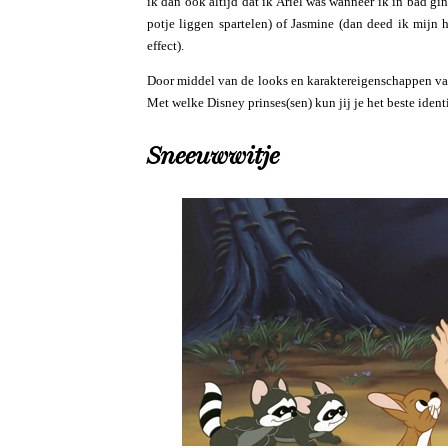
ik dan ook altijd dat ik Ariel was wanneer ik in bad gi
potje liggen spartelen) of Jasmine (dan deed ik mijn h
effect).
Door middel van de looks en karaktereigenschappen van
Met welke Disney prinses(sen) kun jij je het beste ident
Sneeuwwitje