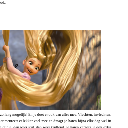
ook.
st zo lang mogelijk! En je doet er ook van alles mee. Vlechten, invlechten,
xperimenteert er lekker veel mee en draagt je haren bijna elke dag wel in
clipje, dan weer stijl, dan weer krullend. Je haren verzorg je ook extra