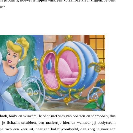
s je outfits, hoewel je lippen vaak een koraalroze kleur krijgen. Je bent
mer.
 bath, body en skincare. Je bent niet vies van poetsen en schrobben, dus
, je lichaam scrubben, een maskertje hier, en wanneer jij bodycream
je toch een keer uit, naar een bal bijvoorbeeld, dan zorg je voor een