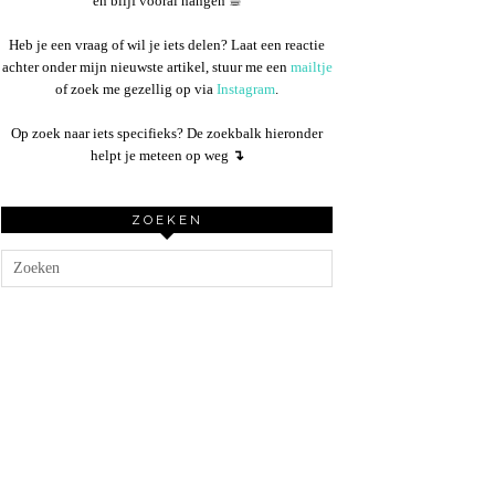
en blijf vooral hangen ☕︎
Heb je een vraag of wil je iets delen? Laat een reactie
achter onder mijn nieuwste artikel, stuur me een
mailtje
of zoek me gezellig op via
Instagram
.
Op zoek naar iets specifieks? De zoekbalk hieronder
helpt je meteen op weg
↴
ZOEKEN