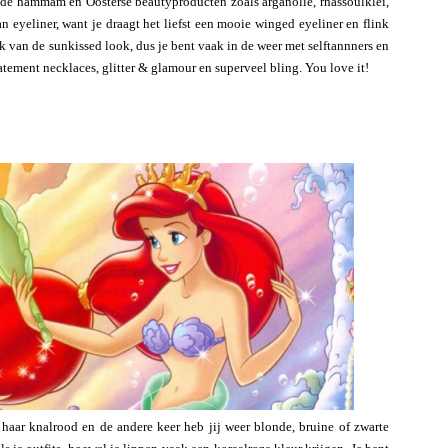
s de hammam en Oosterse beautyproducten zoals arganolie, rhassoulklei,
n eyeliner, want je draagt het liefst een mooie winged eyeliner en flink
ok van de sunkissed look, dus je bent vaak in de weer met selftannners en
atement necklaces, glitter & glamour en superveel bling. You love it!
haar knalrood en de andere keer heb jij weer blonde, bruine of zwarte