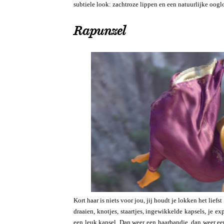
subtiele look: zachtroze lippen en een natuurlijke oogl
Rapunzel
Kort haar is niets voor jou, jij houdt je lokken het lief
draaien, knotjes, staartjes, ingewikkelde kapsels, je e
een leuk kapsel. Dan weer een haarbandje, dan weer een 