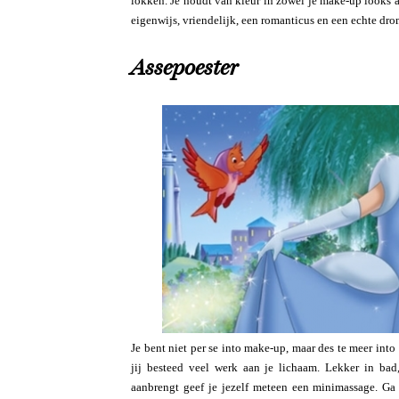
lokken. Je houdt van kleur in zowel je make-up looks al
eigenwijs, vriendelijk, een romanticus en een echte dro
Assepoester
Je bent niet per se into make-up, maar des te meer into
jij besteed veel werk aan je lichaam. Lekker in bad
aanbrengt geef je jezelf meteen een minimassage. Ga 