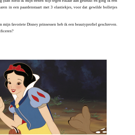
ng (dan hield ik mijn benen stijf tegen elkaar aan gedrukt en ging ik een
aren in een paardenstaart met 3 elastiekjes, voor dat gewilde bolletjes
 mijn favoriete Disney prinsessen heb ik een beautyprofiel geschreven.
ificeren?