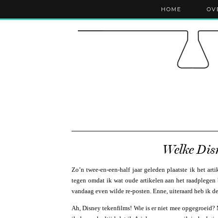
HOME
OV
Welke Disn
Zo’n twee-en-een-half jaar geleden plaatste ik het art
tegen omdat ik wat oude artikelen aan het raadplegen b
vandaag even wilde re-posten. Enne, uiteraard heb ik d
Ah, Disney tekenfilms! Wie is er niet mee opgegroeid?