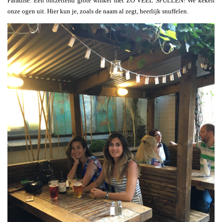
Paradise. Een ontzettend grote winkel met ZO VEEL SPULLEN! We keken
onze ogen uit. Hier kun je, zoals de naam al zegt, heerlijk snuffelen.