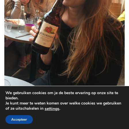
We gebruiken cookies om je de beste ervaring op onze site te
bieden.
Je kunt meer te weten komen over welke cookies we gebruiken
of ze uitschakelen in
.
settings
Larissa is geen ‘drinker’, maar heel af en toe heeft ze zin in een fruitige
alcoholische versnapering. In Nederland kun je vaak alleen kiezen uit Jillz of
Accepteer
Kriek, maar in Brighton hadden ze veel meer keuze! Dit Rekorderlig Cider