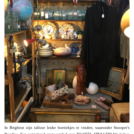
In Brighton zijn talloze leuke boetiekjes te vinden, waaronder Snooper’s