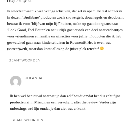
Ongelofelijk he..
Ik selecteer waar ik wel over ga schrijven, dat zet ik apart. De rest sorteer ik
in dozen. ‘Bruikbare’ producten zoals showergels, douchegels en deodorant
bewaar ik voor ‘blijf van mijn lijf’ huizen, make-up gaat doorgaans naar
‘Look Good, Feel Better’ en natuurlijk gaat er ook een deel naar cadeautjes
voor vriendinnen en familie en winacties voor jullie! Producten die ik heb
geswatched gaan naar kindertehuizen in Roemenië. Het is even wat
(sorteer)werk, maar dan komt alles op de juiste plek terecht!
BEANTWOORDEN
JOLANDA
Ik ben wel benieuwd naar wat je dan zelf houdt omdat het dus echt fijne
producten zijn. Misschien een vervolg… after the review. Verder zijn
unboxings wel fijn omdat je dan ziet wat er komt.
BEANTWOORDEN