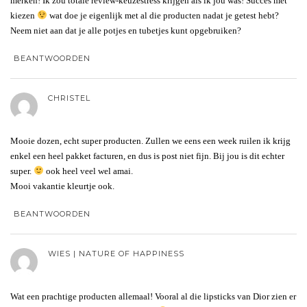
merken! Ik zou totale review-keuzestress krijgen als ik jou was! Succes met
kiezen
wat doe je eigenlijk met al die producten nadat je getest hebt?
Neem niet aan dat je alle potjes en tubetjes kunt opgebruiken?
BEANTWOORDEN
CHRISTEL
Mooie dozen, echt super producten. Zullen we eens een week ruilen ik krijg
enkel een heel pakket facturen, en dus is post niet fijn. Bij jou is dit echter
super.
ook heel veel wel amai.
Mooi vakantie kleurtje ook.
BEANTWOORDEN
WIES | NATURE OF HAPPINESS
Wat een prachtige producten allemaal! Vooral al die lipsticks van Dior zien er