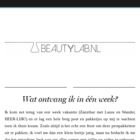
Wat ontvang ik in één week?
Ik kom net terug van een week vakantie (Zanzibar met Laura en Wander,
HEER-LIJK!) en er lag een hele berg post en pakketjes op mij te wachten
toen ik thuis kwam. Zoals altijd is het echt een feest om deze perspakketten
uit te pakken, ik voel me dan een klein beetje jarig, maar nu bedacht ik me
dat het misschien leuk was om alles samen met jullie op video te unboxen.