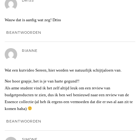
DRISS
Wauw dat is aardig wat zeg! Driss
BEANTWOORDEN
RIANNE
Wat een kutvideo Sereen, hier worden we natuurlijk schijtjaloers van.
Nee hoor grapje, het is je van harte gegund!!
Als arme student vind ik het zelf altijd leuk om een review van
budgetproducten te zien, dus ik ben wel benieuwd naar een review van de
Essence collectie (al heb ik ergens een vermoeden dat die er sws al aan zit te
komen haha)
BEANTWOORDEN
SIMONE