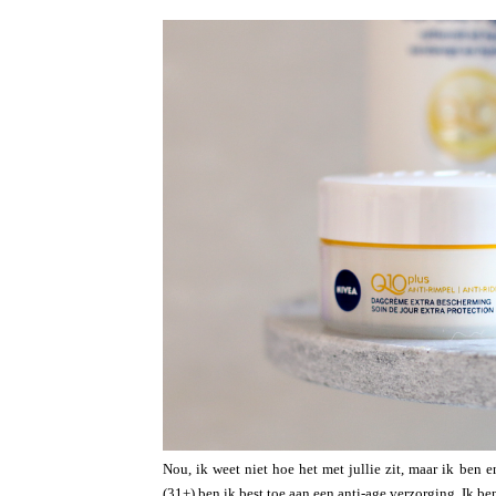
Nou, ik weet niet hoe het met jullie zit, maar ik ben 
(31+) ben ik best toe aan een anti-age verzorging. Ik b