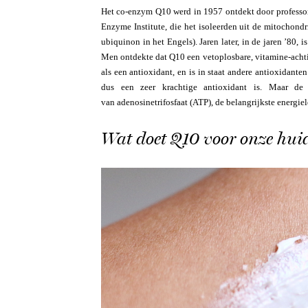
Het co-enzym Q10 werd in 1957 ontdekt door professor
Enzyme Institute, die het isoleerden uit de mitochond
ubiquinon in het Engels). Jaren later, in de jaren ’80
Men ontdekte dat Q10 een vetoplosbare, vitamine-achtig
als een antioxidant, en is in staat andere antioxidant
dus een zeer krachtige antioxidant is. Maar de 
van adenosinetrifosfaat (ATP), de belangrijkste energie
Wat doet Q10 voor onze hui