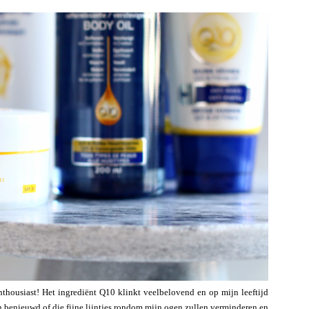
enthousiast! Het ingrediënt Q10 klinkt veelbelovend en op mijn leeftijd
en benieuwd of die fijne lijntjes rondom mijn ogen zullen verminderen en