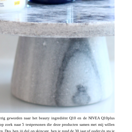
gierig geworden naar het beauty ingrediënt Q10 en de NIVEA Q10plus
op zoek naar 5 testpersonen die deze producten samen met mij willen
 Dus, ben jij dol op skincare, ben je rond de 30 jaar of ouder én sta je