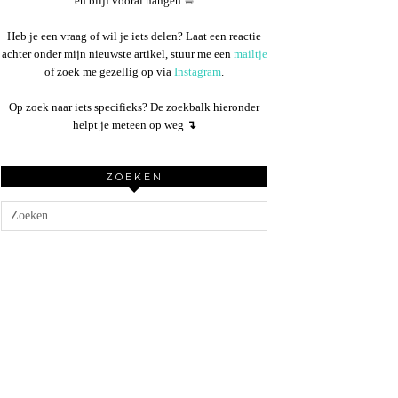
en blijf vooral hangen ☕︎
Heb je een vraag of wil je iets delen? Laat een reactie
achter onder mijn nieuwste artikel, stuur me een
mailtje
of zoek me gezellig op via
Instagram
.
Op zoek naar iets specifieks? De zoekbalk hieronder
helpt je meteen op weg
↴
ZOEKEN