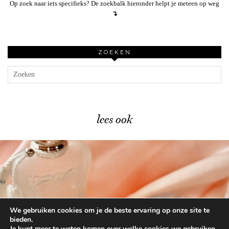
Op zoek naar iets specifieks? De zoekbalk hieronder helpt je meteen op weg
↴
ZOEKEN
lees ook
We gebruiken cookies om je de beste ervaring op onze site te
Dusting powder – dit vergeten …
bieden.
Je kunt meer te weten komen over welke cookies we gebruiken