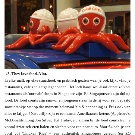
#3. They love food. A lot.
In elke mall, op elke straathoek en praktisch gezien waar je ook kijkt vind je
restaurants, café's en eetgelegenheden. Het leek haast wel alsof er net zo veel
restaurants als 'normale' shops in Singapore zijn. En Singaporezen zijn dol op
food. De food courts zijn ramvol en jongeren staan in de rij voor een bepaald
soort drankje wat op dat moment helemaal hip & happening is. Er is ook van
alles te krijgen! Natuurlijk zijn er een aantal Amerikaanse ketens (Applebee's,
McDonalds, Long Jon Silver, TGI Friday, etc.), maar bij de food courts kun je
vooral Aziatisch eten halen en slechts voor een paar euro. Voor €4 heb je een
bord vol 'Chicken Rice' – een authentiek Singaporees gerecht (en ZO