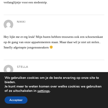
verlanglijstje voor een stedentrip.
NIKKI
Hey lijkt me er erg leuk! Mijn buren hebben trouwens ook een schoenenkast
op de gang van onze appartementen staan. Maar daar wil je niet uit stelen..
Smelly afgetrapte jongenssneakers
STELLA
We gebruiken cookies om je de beste ervaring op onze site te
bieden.
Singapore lijkt me echt leuk! Alleen is het zo ver weg.
Je kunt meer te weten komen over welke cookies we gebruiken
of ze uitschakelen in
.
settings
Accepteer
JANA