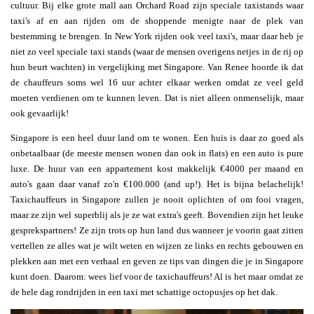
cultuur. Bij elke grote mall aan Orchard Road zijn speciale taxistands waar
taxi's af en aan rijden om de shoppende menigte naar de plek van
bestemming te brengen. In New York rijden ook veel taxi's, maar daar heb je
niet zo veel speciale taxi stands (waar de mensen overigens netjes in de rij op
hun beurt wachten) in vergelijking met Singapore. Van Renee hoorde ik dat
de chauffeurs soms wel 16 uur achter elkaar werken omdat ze veel geld
moeten verdienen om te kunnen leven. Dat is niet alleen onmenselijk, maar
ook gevaarlijk!
Singapore is een heel duur land om te wonen. Een huis is daar zo goed als
onbetaalbaar (de meeste mensen wonen dan ook in flats) en een auto is pure
luxe. De huur van een appartement kost makkelijk €4000 per maand en
auto's gaan daar vanaf zo'n €100.000 (and up!). Het is bijna belachelijk!
Taxichauffeurs in Singapore zullen je nooit oplichten of om fooi vragen,
maar ze zijn wel superblij als je ze wat extra's geeft. Bovendien zijn het leuke
gesprekspartners! Ze zijn trots op hun land dus wanneer je voorin gaat zitten
vertellen ze alles wat je wilt weten en wijzen ze links en rechts gebouwen en
plekken aan met een verhaal en geven ze tips van dingen die je in Singapore
kunt doen. Daarom: wees lief voor de taxichauffeurs! Al is het maar omdat ze
de hele dag rondrijden in een taxi met schattige octopusjes op het dak.