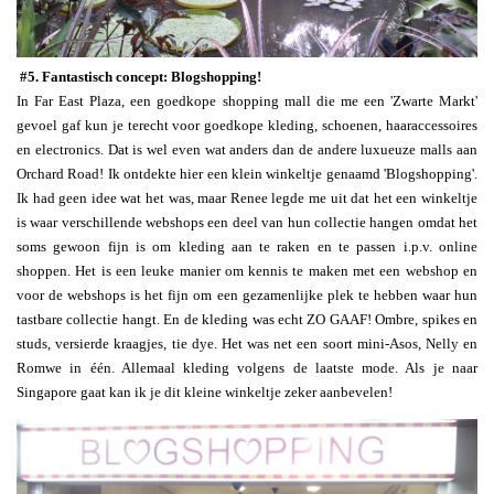
#5. Fantastisch concept: Blogshopping!
In Far East Plaza, een goedkope shopping mall die me een 'Zwarte Markt'
gevoel gaf kun je terecht voor goedkope kleding, schoenen, haaraccessoires
en electronics. Dat is wel even wat anders dan de andere luxueuze malls aan
Orchard Road! Ik ontdekte hier een klein winkeltje genaamd 'Blogshopping'.
Ik had geen idee wat het was, maar Renee legde me uit dat het een winkeltje
is waar verschillende webshops een deel van hun collectie hangen omdat het
soms gewoon fijn is om kleding aan te raken en te passen i.p.v. online
shoppen. Het is een leuke manier om kennis te maken met een webshop en
voor de webshops is het fijn om een gezamenlijke plek te hebben waar hun
tastbare collectie hangt. En de kleding was echt ZO GAAF! Ombre, spikes en
studs, versierde kraagjes, tie dye. Het was net een soort mini-Asos, Nelly en
Romwe in één. Allemaal kleding volgens de laatste mode. Als je naar
Singapore gaat kan ik je dit kleine winkeltje zeker aanbevelen!