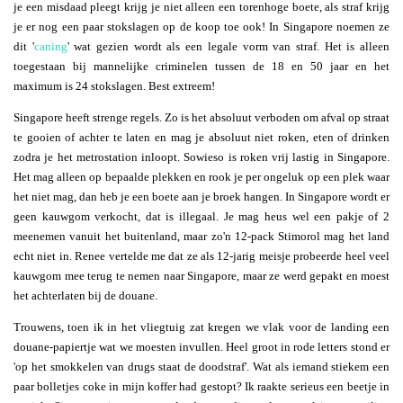
je een misdaad pleegt krijg je niet alleen een torenhoge boete, als straf krijg
je er nog een paar stokslagen op de koop toe ook! In Singapore noemen ze
dit '
caning
' wat gezien wordt als een legale vorm van straf. Het is alleen
toegestaan bij mannelijke criminelen tussen de 18 en 50 jaar en het
maximum is 24 stokslagen. Best extreem!
Singapore heeft strenge regels. Zo is het absoluut verboden om afval op straat
te gooien of achter te laten en mag je absoluut niet roken, eten of drinken
zodra je het metrostation inloopt. Sowieso is roken vrij lastig in Singapore.
Het mag alleen op bepaalde plekken en rook je per ongeluk op een plek waar
het niet mag, dan heb je een boete aan je broek hangen. In Singapore wordt er
geen kauwgom verkocht, dat is illegaal. Je mag heus wel een pakje of 2
meenemen vanuit het buitenland, maar zo'n 12-pack Stimorol mag het land
echt niet in. Renee vertelde me dat ze als 12-jarig meisje probeerde heel veel
kauwgom mee terug te nemen naar Singapore, maar ze werd gepakt en moest
het achterlaten bij de douane.
Trouwens, toen ik in het vliegtuig zat kregen we vlak voor de landing een
douane-papiertje wat we moesten invullen. Heel groot in rode letters stond er
'op het smokkelen van drugs staat de doodstraf'. Wat als iemand stiekem een
paar bolletjes coke in mijn koffer had gestopt? Ik raakte serieus een beetje in