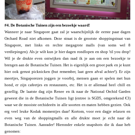
#4. De Botanische Tuinen zijn een bezoekje waard!
Wanneer je naar Singapore gaat zal je waarschijnlijk de eerste paar dagen
Orchard Road niet afkomen. Deze straat is de grootste shoppingstraat van
Singapore, met links en rechte megagrote malls (van soms wel 8
verdiepingen). Als je wilt kun je hier dagen rondlopen en shop 'til you drop!
Wil je de drukte even ontwijken dan raad ik je aan om een bezoekje te
brengen aan de Botanische Tuinen. Het is eigenlijk een groot park en je kunt
hier ook gerust picknicken (but remember, laat geen afval achter!). Er zijn
meertjes, Singaporezen joggen je voorbij, mensen gaan er spelen met hun
hond, er zijn cafeetjes en restaurants, etc. Het is er allemaal heel chill en
gezellig. De laatste dag zijn Renee en ik naar de National Orchid Garden
geweest die in de Botanische Tuinen ligt (entree is SGD5, omgerekend €3)
waar we de mooiste orchideeën in alle soorten en maten hebben gezien. Ook
erg veel leuke Kodak momentjes daar! Kortom, voor een dagje relaxen en
even weg van de shoppingmalls en alle drukte moet je echt naar de
Botanische Tuinen. Aanrader! Hieronder enkele snapshots die ik daar heb
genomen: