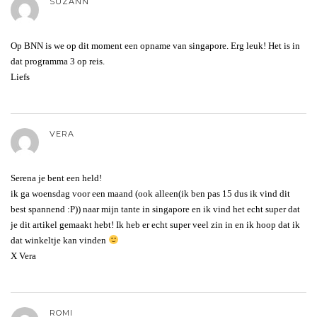
SUZANN
Op BNN is we op dit moment een opname van singapore. Erg leuk! Het is in
dat programma 3 op reis.
Liefs
VERA
Serena je bent een held!
ik ga woensdag voor een maand (ook alleen(ik ben pas 15 dus ik vind dit
best spannend :P)) naar mijn tante in singapore en ik vind het echt super dat
je dit artikel gemaakt hebt! Ik heb er echt super veel zin in en ik hoop dat ik
dat winkeltje kan vinden
X Vera
ROMI