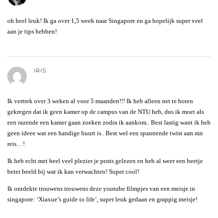
oh heel leuk! Ik ga over 1,5 week naar Singapore en ga hopelijk super veel
aan je tips hebben!
IRIS
Ik vertrek over 3 weken al voor 5 maanden!!! Ik heb alleen net te horen
gekregen dat ik geen kamer op de campus van de NTU heb, dus ik moet als
een razende een kamer gaan zoeken zodra ik aankom.. Best lastig want ik heb
geen ideee wat een handige buurt is.. Best wel een spannende twist aan mn
reis…!
Ik heb echt met heel veel plezier je posts gelezen en heb al weer een beetje
beter beeld bij wat ik kan verwachten! Super cool!
Ik ontdekte trouwens trouwens deze youtube filmpjes van een meisje in
singapore: ‘Xiaxue’s guide to life’, super leuk gedaan en grappig meisje!