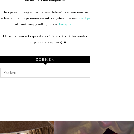
en blijf vooral hangen ☕︎
Heb je een vraag of wil je iets delen? Laat een reactie
achter onder mijn nieuwste artikel, stuur me een
mailtje
of zoek me gezellig op via
Instagram
.
Op zoek naar iets specifieks? De zoekbalk hieronder
helpt je meteen op weg
↴
ZOEKEN