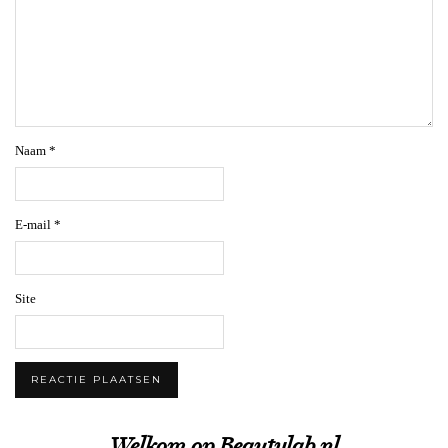
Naam
*
E-mail
*
Site
Welkom op Beautylab.nl