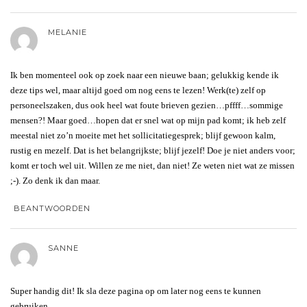
MELANIE
Ik ben momenteel ook op zoek naar een nieuwe baan; gelukkig kende ik
deze tips wel, maar altijd goed om nog eens te lezen! Werk(te) zelf op
personeelszaken, dus ook heel wat foute brieven gezien…pffff…sommige
mensen?! Maar goed…hopen dat er snel wat op mijn pad komt; ik heb zelf
meestal niet zo’n moeite met het sollicitatiegesprek; blijf gewoon kalm,
rustig en mezelf. Dat is het belangrijkste; blijf jezelf! Doe je niet anders voor;
komt er toch wel uit. Willen ze me niet, dan niet! Ze weten niet wat ze missen
;-). Zo denk ik dan maar.
BEANTWOORDEN
SANNE
Super handig dit! Ik sla deze pagina op om later nog eens te kunnen
gebruiken.