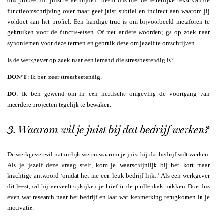
dus probeer dit juist te vermijden. Neem dus niet de letterlijke tekst van de
functieomschrijving over maar geef juist subtiel en indirect aan waarom jij
voldoet aan het profiel. Een handige truc is om bijvoorbeeld metaforen te
gebruiken voor de functie-eisen. Of met andere woorden; ga op zoek naar
synoniemen voor deze termen en gebruik deze om jezelf te omschrijven.
Is de werkgever op zoek naar een iemand die stressbestendig is?
DON’T
: Ik ben zeer stressbestendig.
DO
: Ik ben gewend om in een hectische omgeving de voortgang van
meerdere projecten tegelijk te bewaken.
3. Waarom wil je juist bij dat bedrijf werken?
De werkgever wil natuurlijk weten waarom je juist bij dat bedrijf wilt werken.
Als je jezelf deze vraag stelt, kom je waarschijnlijk bij het kort maar
krachtige antwoord ‘omdat het me een leuk bedrijf lijkt.’ Als een werkgever
dit leest, zal hij verveelt opkijken je brief in de prullenbak mikken. Doe dus
even wat research naar het bedrijf en laat wat kenmerking terugkomen in je
motivatie.