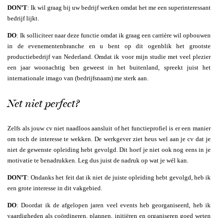
DON’T
: Ik wil graag bij uw bedrijf werken omdat het me een superinteressant
bedrijf lijkt.
DO
: Ik solliciteer naar deze functie omdat ik graag een carrière wil opbouwen
in de evenementenbranche en u bent op dit ogenblik het grootste
productiebedrijf van Nederland. Omdat ik voor mijn studie met veel plezier
een jaar woonachtig ben geweest in het buitenland, spreekt juist het
internationale imago van (bedrijfsnaam) me sterk aan.
Net niet perfect?
Zelfs als jouw cv niet naadloos aansluit of het functieprofiel is er een manier
om toch de interesse te wekken. De werkgever ziet heus wel aan je cv dat je
niet de gewenste opleiding hebt gevolgd. Dit hoef je niet ook nog eens in je
motivatie te benadrukken. Leg dus juist de nadruk op wat je wél kan.
DON’T
: Ondanks het feit dat ik niet de juiste opleiding hebt gevolgd, heb ik
een grote interesse in dit vakgebied.
DO
: Doordat ik de afgelopen jaren veel events heb georganiseerd, heb ik
vaardigheden als coördineren, plannen, initiëren en organiseren goed weten