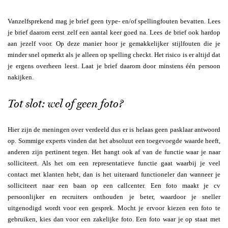
Vanzelfsprekend mag je brief geen type- en/of spellingfouten bevatten. Lees
je brief daarom eerst zelf een aantal keer goed na. Lees de brief ook hardop
aan jezelf voor. Op deze manier hoor je gemakkelijker stijlfouten die je
minder snel opmerkt als je alleen op spelling checkt. Het risico is er altijd dat
je ergens overheen leest. Laat je brief daarom door minstens één persoon
nakijken.
Tot slot: wel of geen foto?
Hier zijn de meningen over verdeeld dus er is helaas geen pasklaar antwoord
op. Sommige experts vinden dat het absoluut een toegevoegde waarde heeft,
anderen zijn pertinent tegen. Het hangt ook af van de functie waar je naar
solliciteert. Als het om een representatieve functie gaat waarbij je veel
contact met klanten hebt, dan is het uiteraard functioneler dan wanneer je
solliciteert naar een baan op een callcenter. Een foto maakt je cv
persoonlijker en recruiters onthouden je beter, waardoor je sneller
uitgenodigd wordt voor een gesprek. Mocht je ervoor kiezen een foto te
gebruiken, kies dan voor een zakelijke foto. Een foto waar je op staat met