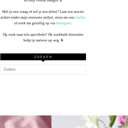
en blijf vooral hangen ☕︎
Heb je een vraag of wil je iets delen? Laat een reactie
achter onder mijn nieuwste artikel, stuur me een
mailtje
of zoek me gezellig op via
Instagram
.
Op zoek naar iets specifieks? De zoekbalk hieronder
helpt je meteen op weg
↴
ZOEKEN