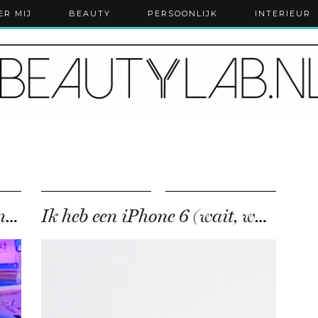
ER MIJ
BEAUTY
PERSOONLIJK
INTERIEUR
Getest | Virtual Reality Gaming Chair
Ik heb een iPhone 6 (wait, whut?!)