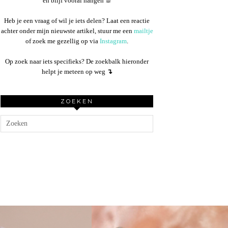
en blijf vooral hangen ☕︎
Heb je een vraag of wil je iets delen? Laat een reactie
achter onder mijn nieuwste artikel, stuur me een
mailtje
of zoek me gezellig op via
Instagram
.
Op zoek naar iets specifieks? De zoekbalk hieronder
helpt je meteen op weg
↴
ZOEKEN