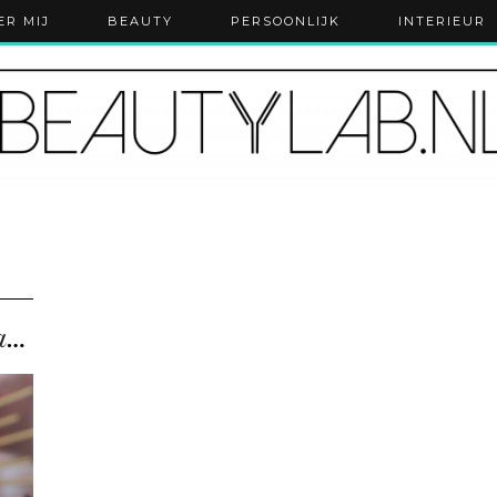
ER MIJ
BEAUTY
PERSOONLIJK
INTERIEUR
De juiste manier om een kaars te branden