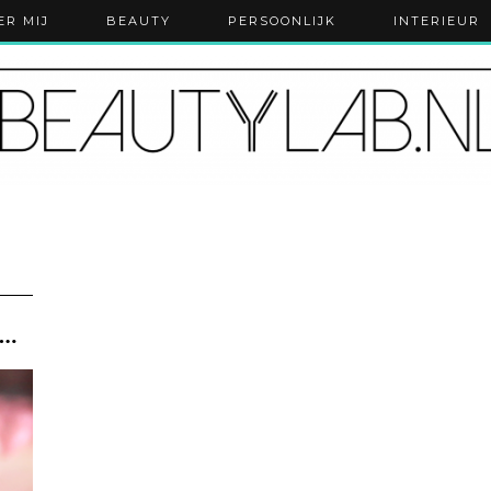
ER MIJ
BEAUTY
PERSOONLIJK
INTERIEUR
jn de NYX Micro Brow Pencils een goede …