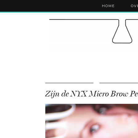
HOME
OV
Zi