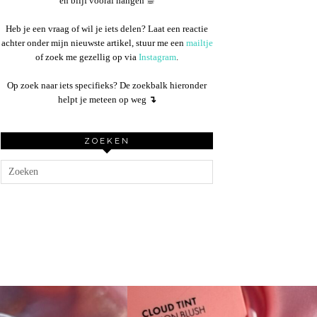
en blijf vooral hangen ☕︎
Heb je een vraag of wil je iets delen? Laat een reactie
achter onder mijn nieuwste artikel, stuur me een
mailtje
of zoek me gezellig op via
Instagram
.
Op zoek naar iets specifieks? De zoekbalk hieronder
helpt je meteen op weg
↴
ZOEKEN