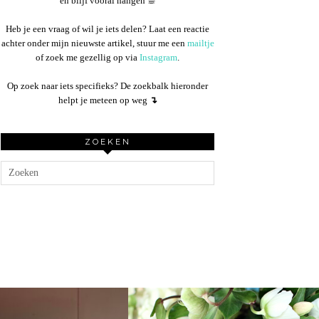
en blijf vooral hangen ☕︎
Heb je een vraag of wil je iets delen? Laat een reactie
achter onder mijn nieuwste artikel, stuur me een
mailtje
of zoek me gezellig op via
Instagram
.
Op zoek naar iets specifieks? De zoekbalk hieronder
helpt je meteen op weg
↴
ZOEKEN