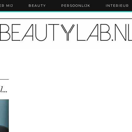
ER MIJ
BEAUTY
PERSOONLIJK
INTERIEUR
3 x Beautyhacks | snelle krullen, matte lippen en face …