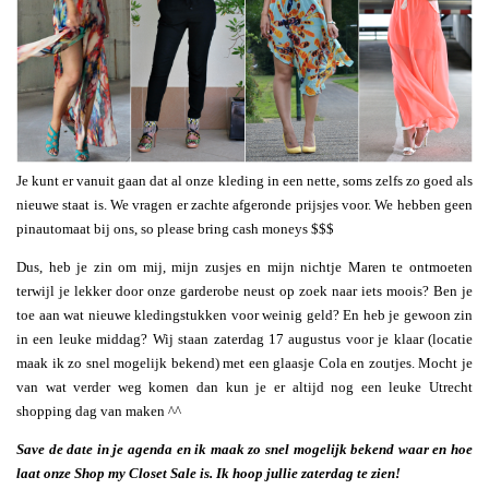
Je kunt er vanuit gaan dat al onze kleding in een nette, soms zelfs zo goed als
nieuwe staat is. We vragen er zachte afgeronde prijsjes voor. We hebben geen
pinautomaat bij ons, so please bring cash moneys $$$
Dus, heb je zin om mij, mijn zusjes en mijn nichtje Maren te ontmoeten
terwijl je lekker door onze garderobe neust op zoek naar iets moois? Ben je
toe aan wat nieuwe kledingstukken voor weinig geld? En heb je gewoon zin
in een leuke middag? Wij staan zaterdag 17 augustus voor je klaar (locatie
maak ik zo snel mogelijk bekend) met een glaasje Cola en zoutjes. Mocht je
van wat verder weg komen dan kun je er altijd nog een leuke Utrecht
shopping dag van maken ^^
Save de date in je agenda en ik maak zo snel mogelijk bekend waar en hoe
laat onze Shop my Closet Sale is. Ik hoop jullie zaterdag te zien!