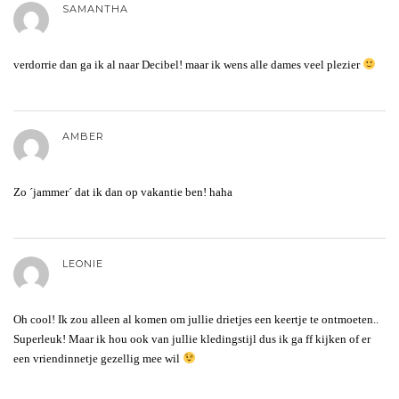
SAMANTHA
verdorrie dan ga ik al naar Decibel! maar ik wens alle dames veel plezier
AMBER
Zo ´jammer´ dat ik dan op vakantie ben! haha
LEONIE
Oh cool! Ik zou alleen al komen om jullie drietjes een keertje te ontmoeten..
Superleuk! Maar ik hou ook van jullie kledingstijl dus ik ga ff kijken of er
een vriendinnetje gezellig mee wil