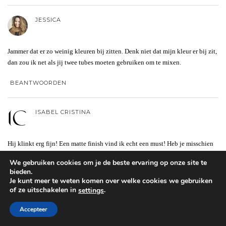
JESSICA
Jammer dat er zo weinig kleuren bij zitten. Denk niet dat mijn kleur er bij zit,
dan zou ik net als jij twee tubes moeten gebruiken om te mixen.
BEANTWOORDEN
ISABEL CRISTINA
Hij klinkt erg fijn! Een matte finish vind ik echt een must! Heb je misschien
een tip om de juiste kleur foundation, bb of cc cream te bepalen? Ik vind dat
We gebruiken cookies om je de beste ervaring op onze site te
altijd zo lastig!
bieden.
Je kunt meer te weten komen over welke cookies we gebruiken
BEANTWOORDEN
of ze uitschakelen in
.
settings
Accepteer
Geef een reactie