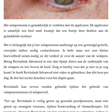
Het wimperserum is gemakkelijk te verdelen met de applicator. De applicator
is namelijk een heel smal kwastje dat een beetje doet denken aan de
gemiddelde eyeliner.
Het is belangrijk dat je het wimperserum aanbrengt op een gereinigd gezicht,
verwijder indien nodig contactlenzen. Je hebt maar een zeer kleine
hoeveelheid serum nodig en dit verdeel je over de aanzet van de wimpers.
Breng Revitalash Advanced in een dun lijntje direct aan de onderzijde van
de wimpers en iets boven de huid. Zorg er hierbij voor dat je niet in je oog
komt! Je hoeft Revitalash Advanced niet vaker te gebruiken, dan één keer per
dag. Ik doe het na het douchen voor het slapen gaan.
Revitalash kan tevens worden gebruikt tijdens het gebruik van
wimperextensions of wimperverf.
*Let op:
Revitalash is veilig getest op gezonde proefpersonen, maar niet
getest op zwangere vrouwen, tijdens borstvoeding of chemotherapie. Uit
voorzorg adviseert Revitalash om het product niet te gebruiken indien je