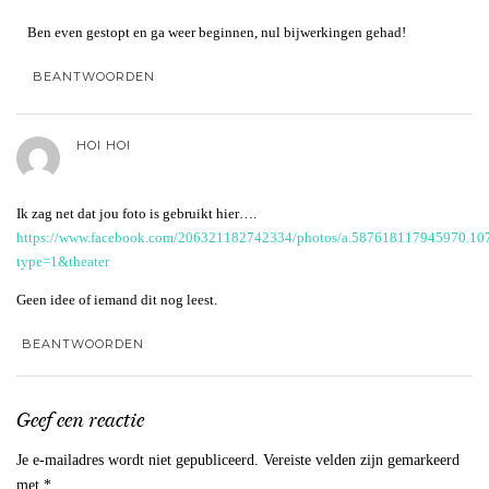
Ben even gestopt en ga weer beginnen, nul bijwerkingen gehad!
BEANTWOORDEN
HOI HOI
Ik zag net dat jou foto is gebruikt hier….
https://www.facebook.com/206321182742334/photos/a.587618117945970.
type=1&theater
Geen idee of iemand dit nog leest.
BEANTWOORDEN
Geef een reactie
Je e-mailadres wordt niet gepubliceerd.
Vereiste velden zijn gemarkeerd
met
*