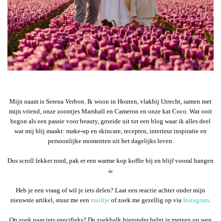
Mijn naam is Serena Verbon. Ik woon in Houten, vlakbij Utrecht, samen met
mijn vriend, onze zoontjes Marshall en Cameron en onze kat Coco. Wat ooit
begon als een passie voor beauty, groeide uit tot een blog waar ik alles deel
wat mij blij maakt: make-up en skincare, recepten, interieur inspiratie en
persoonlijke momenten uit het dagelijks leven.
Dus scroll lekker rond, pak er een warme kop koffie bij en blijf vooral hangen
☕︎
Heb je een vraag of wil je iets delen? Laat een reactie achter onder mijn
nieuwste artikel, stuur me een
mailtje
of zoek me gezellig op via
Instagram
.
Op zoek naar iets specifieks? De zoekbalk hieronder helpt je meteen op weg