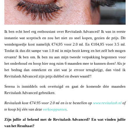
Ik ben echt heel erg enthousiast over Revitalash Advanced! Ik was in eerste
instantie wat sceptisch en zou het niet zo snel kopen, gezien de prijs. Dit
wondergoedje kost namelijk €74,95 voor 2.0 ml. En €104,95 voor 3.5 ml.
Totdat ik dus dit sampe van 1.0 ml in mijn bezit kreeg en het zelf heb mogen
ervaren! Ik ben om. Ik ben nu aan mijn tweede verpakking begonnen voor
het onderhoud en hoop hier nog ruim 6 maanden mee te kunnen doen! Als je
het bedrag dan omrekent en ziet wat je ervoor terugkrijgt, dan vind ik
Revitalash Advanced zijn prijs dubbel en dwars waard!!
Serena is inmiddels ook overtuigd en gaat de komende drie maanden
Revitalash Advanced gebruiken.
Revitalash kost €74.95 voor 2.0 ml en is te bestellen op
www.revitalash.nl
of
te koop bij één van deze
verkooppunten
.
Zijn jullie al bekend met de Revitalash Advanced? En wat vinden jullie
van het Resultaat?